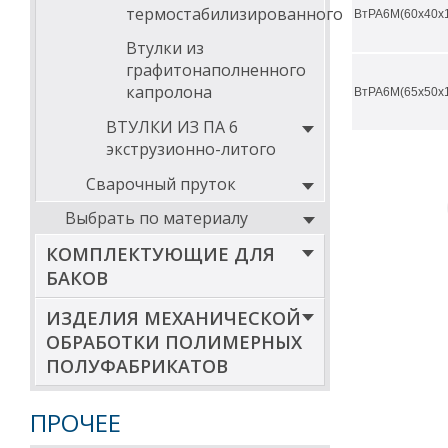
термостабилизированного
115
ВтРА6М(60х40х
Втулки из
120
графитонаполненного
125
капролона
ВтРА6М(65х50х
130
ВТУЛКИ ИЗ ПА 6
экструзионно-литого
135
140
Сварочный пруток
145
Выбрать по материалу
150
КОМПЛЕКТУЮЩИЕ ДЛЯ
БАКОВ
160
165
ИЗДЕЛИЯ МЕХАНИЧЕСКОЙ
ОБРАБОТКИ ПОЛИМЕРНЫХ
170
ПОЛУФАБРИКАТОВ
180
185
ПРОЧЕЕ
190