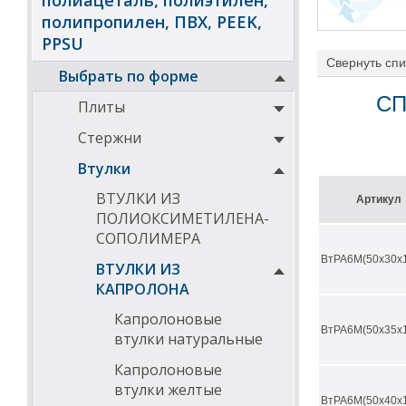
полиацеталь, полиэтилен,
полипропилен, ПВХ, PEEK,
PPSU
Свернуть
спи
Выбрать по форме
Втулки из пол
СП
Плиты
высокие ф
износосто
Стержни
вибростой
применени
Втулки
шума на 
не подвер
ВТУЛКИ ИЗ
высокая п
Артикул
высокая т
ПОЛИОКСИМЕТИЛЕНА-
эластично
СОПОЛИМЕРА
легче ста
отличная 
ВтРА6М(50х30х
ВТУЛКИ ИЗ
изделия и
КАПРОЛОНА
существен
Температу
Капролоновые
ВтРА6М(50х35х
втулки натуральные
Ниже в таблица
Капролоновые
втулки желтые
ДИАМЕТРЫ ВТУ
ВтРА6М(50х40х