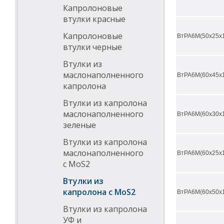
Капролоновые
D внешний,
мм
втулки красные
50
Капролоновые
ВтРА6М(50х25х
втулки черные
60
Втулки из
65
маслонаполненного
ВтРА6М(60х45х
70
капролона
75
Втулки из капролона
маслонаполненного
ВтРА6М(60х30х
80
зеленые
85
Втулки из капролона
90
маслонаполненного
ВтРА6М(60х25х
с MoS2
95
Втулки из
100
капролона с MoS2
ВтРА6М(60х50х
105
Втулки из капролона
110
УФ и