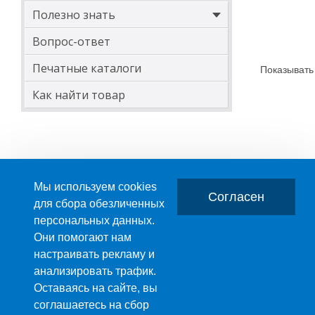
Полезно знать
*Внутренний ди
значением вклю
Вопрос-ответ
** Длина втулки
Печатные каталоги
Показывать
ДИАМЕТРЫ ВТ
Как найти товар
Д внешний,
450
500
600
Мы используем cookies
Согласен
700
для сбора обезличенных
740
персональных данных.
Главная
О компании
Они помогают нам
800
настраивать рекламу и
ПРОИЗВОДСТВО ПЛАСТМАССОВЫХ ИЗДЕЛИЙ
900
анализировать трафик.
+7 (495) 989-29-95
Оставаясь на сайте, вы
1000
+7 (800) 505-59-55
соглашаетесь на сбор