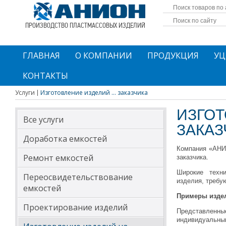
ПРОИЗВОДСТВО ПЛАСТМАССОВЫХ ИЗДЕЛИЙ
ГЛАВНАЯ
О КОМПАНИИ
ПРОДУКЦИЯ
УЦ
КОНТАКТЫ
Услуги
Изготовление изделий ... заказчика
ИЗГОТ
Все услуги
ЗАКАЗ
Доработка емкостей
Компания «АНИО
Ремонт емкостей
заказчика.
Широкие техни
Переосвидетельствование
изделия, требу
емкостей
Примеры издел
Проектирование изделий
Представленны
индивидуальным