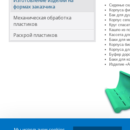
Изготовление изделий на
Сиденье ск
формах заказчика
Корпуса фи
Бак для ду
Механическая обработка
Корпус сеп
пластиков
Круг спаса
Кашпо из п
Раскрой пластиков
Кассета дл
Баки для м
Корпуса би
Корпуса дл
Буфер доро
Баки для к
Изделие «А
Мы используем cookies