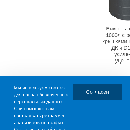
Емкость 
1000л с р
крышками 
ДК и D
усиле
уцене
Мы используем cookies
Согласен
для сбора обезличенных
персональных данных.
Главная
О компании
Они помогают нам
настраивать рекламу и
ПРОИЗВОДСТВО ПЛАСТМАССОВЫХ ИЗДЕЛИЙ
анализировать трафик.
+7 (495) 989-29-95
Оставаясь на сайте, вы