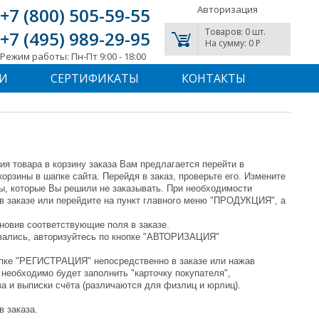
Авторизация
+7 (800) 505-59-55
Товаров: 0 шт.
+7 (495) 989-29-95
На сумму: 0 P
Режим работы: Пн-Пт 9:00 - 18:00
И
СЕРТИФИКАТЫ
КОНТАКТЫ
ия товара в корзину заказа Вам предлагается перейти в
корзины в шапке сайта. Перейдя в заказ, проверьте его. Измените
ры, которые Вы решили не заказывать. При необходимости
в заказе или перейдите на пункт главного меню "ПРОДУКЦИЯ", а
новив соответствующие поля в заказе.
овались, авторизуйтесь по кнопке "АВТОРИЗАЦИЯ"
нопке "РЕГИСТРАЦИЯ" непосредственно в заказе или нажав
 необходимо будет заполнить "карточку покупателя",
а и выписки счёта (различаются для физлиц и юрлиц).
 заказа.