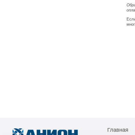
Обра
опл
Если
мно
Главная