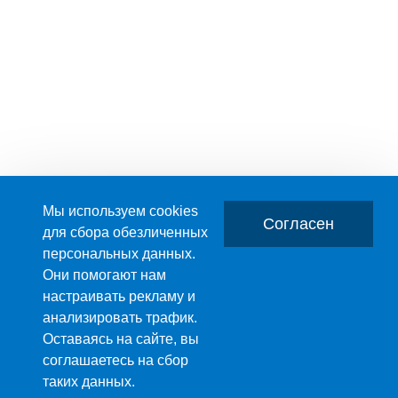
Мы используем cookies
Согласен
для сбора обезличенных
персональных данных.
Главная
О компании
Они помогают нам
настраивать рекламу и
ПРОИЗВОДСТВО ПЛАСТМАССОВЫХ ИЗДЕЛИЙ
анализировать трафик.
+7 (495) 989-29-95
Оставаясь на сайте, вы
+7 (800) 505-59-55
соглашаетесь на сбор
© 2003-2026 Все права принадл
E-mail:
таких данных.
sale@anion-msk.ru
фрагмента текста, изображения
Москва
,
Муравская ул., д. 1