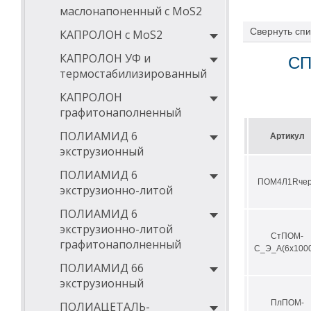
маслонапоненный с MoS2
Свернуть
спи
КАПРОЛОН с MoS2
КАПРОЛОН УФ и
СП
термостабилизированный
КАПРОЛОН
графитонаполненный
ПОЛИАМИД 6
Артикул
экструзионный
ПОЛИАМИД 6
ПОМ4Л1Rче
экструзионно-литой
ПОЛИАМИД 6
экструзионно-литой
СтПОМ-
графитонаполненный
С_Э_А(6х1000
ПОЛИАМИД 66
экструзионный
ПлПОМ-
ПОЛИАЦЕТАЛЬ-