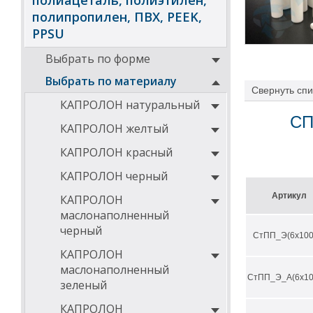
полиацеталь, полиэтилен,
полипропилен, ПВХ, PEEK,
PPSU
Выбрать по форме
Выбрать по материалу
Свернуть
спи
КАПРОЛОН натуральный
СП
КАПРОЛОН желтый
КАПРОЛОН красный
КАПРОЛОН черный
Артикул
КАПРОЛОН
маслонаполненный
черный
СтПП_Э(6х100
КАПРОЛОН
маслонаполненный
СтПП_Э_А(6х10
зеленый
КАПРОЛОН