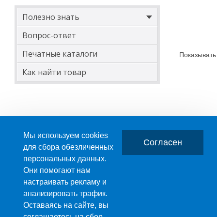
Полезно знать
Вопрос-ответ
Печатные каталоги
Показывать
Как найти товар
Мы используем cookies
Согласен
для сбора обезличенных
персональных данных.
Главная
О компании
Они помогают нам
настраивать рекламу и
ПРОИЗВОДСТВО ПЛАСТМАССОВЫХ ИЗДЕЛИЙ
анализировать трафик.
+7 (495) 989-29-95
Оставаясь на сайте, вы
+7 (800) 505-59-55
соглашаетесь на сбор