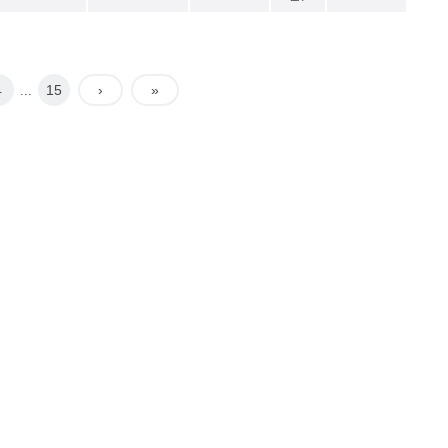
4
15
›
»
...