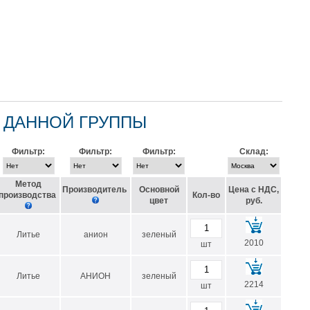
 ДАННОЙ ГРУППЫ
Фильтр:
Фильтр:
Фильтр:
Склад:
Метод
Производитель
Основной
Цена с НДС,
производства
Кол-во
цвет
руб.
Литье
анион
зеленый
2010
шт
Литье
АНИОН
зеленый
2214
шт