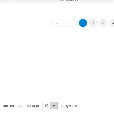
мм, зеленая
«
‹
1
2
3
оказывать на странице
10
результатов