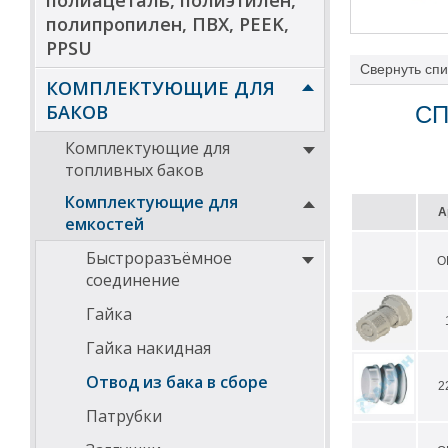
полиацеталь, полиэтилен,
полипропилен, ПВХ, PEEK,
PPSU
Свернуть
спи
КОМПЛЕКТУЮЩИЕ ДЛЯ
Скачать инстру
БАКОВ
СП
Комплектующие для
топливных баков
Комплектующие для
А
емкостей
Быстроразъёмное
О
соединение
Гайка
Гайка накидная
Отвод из бака в сборе
2
Патрубки