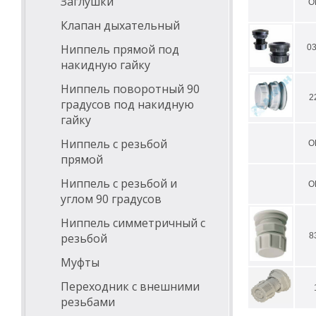
Заглушки
О
Клапан дыхательный
Ниппель прямой под
0
накидную гайку
Ниппель поворотный 90
2
градусов под накидную
гайку
Ниппель с резьбой
О
прямой
Ниппель с резьбой и
О
углом 90 градусов
Ниппель симметричный с
резьбой
8
Муфты
Переходник с внешними
резьбами