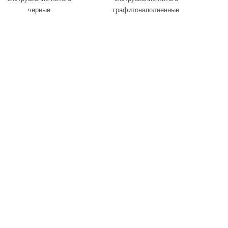
черные
графитонаполненные