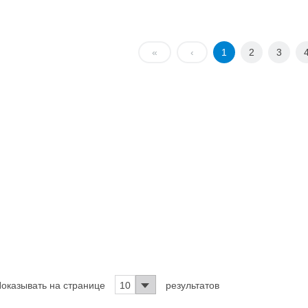
25
50-105
30
50-110
«
‹
1
2
3
35
50-115
40
50-120
45
50-125
50
50-130
60
50-140
65
50-145
70
50-150
80
50-160
85
50-165
90
50-170
тренний диаметр втулок производится в диапазоне между минимальным
оказывать на странице
10
результатов
лина втулки 960 мм.