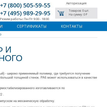
Авторизация
+7 (800) 505-59-55
Товаров: 0 шт.
+7 (495) 989-29-95
На сумму: 0 P
Режим работы: Пн-Пт 9:00 - 18:00
И
СЕРТИФИКАТЫ
КОНТАКТЫ
о
Ф И
НОГО
ый) - широко применяемый полимер, где требуется получение
 большой толщиной стенок. РА6 может использоваться в качестве
ермостабилизированного изготавливаются по
2 .
рипуском на механическую обработку.