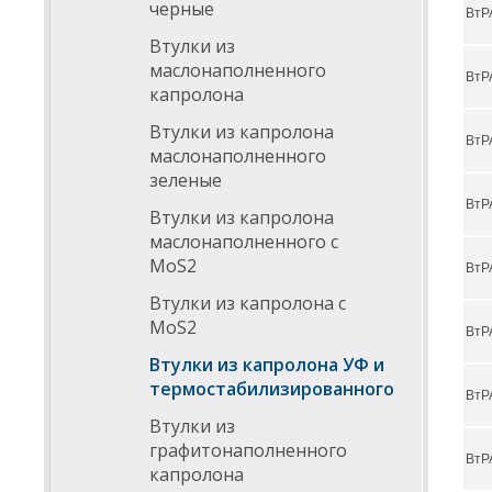
черные
5
ВтР
Втулки из
6
маслонаполненного
ВтР
6
капролона
7
Втулки из капролона
ВтР
маслонаполненного
7
зеленые
8
ВтР
Втулки из капролона
8
маслонаполненного с
MoS2
9
ВтР
Втулки из капролона с
9
MoS2
ВтР
1
Втулки из капролона УФ и
1
термостабилизированного
ВтР
1
Втулки из
1
графитонаполненного
ВтР
капролона
1