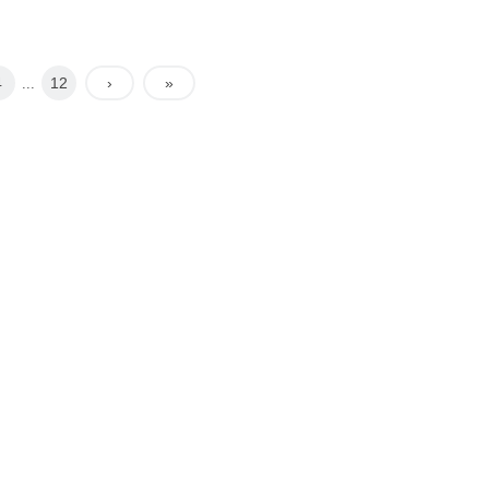
340
80-320
360
170-340
4
12
›
»
...
380
210-360
400
250-380
480
375-460
500
408-480
600
535-580
710
590-665
810
785-790
900
880-885
980
970
1000
990
 и максимальным значением включительно.