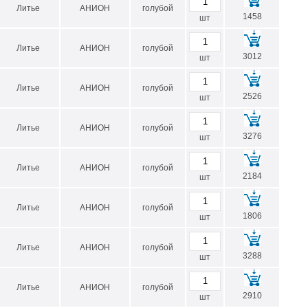
200
60-180
Литье
АНИОН
голубой
1458
шт
210
60-190
Литье
АНИОН
голубой
220
60-200
3012
шт
230
60-210
Литье
АНИОН
голубой
2526
235
60-215
шт
240
60-220
Литье
АНИОН
голубой
3276
шт
250
80-230
260
80-240
Литье
АНИОН
голубой
2184
шт
270
80-250
Литье
АНИОН
голубой
280
80-260
1806
шт
290
80-270
Литье
АНИОН
голубой
300
80-280
3288
шт
310**
80-290
Литье
АНИОН
голубой
2910
шт
320
80-300