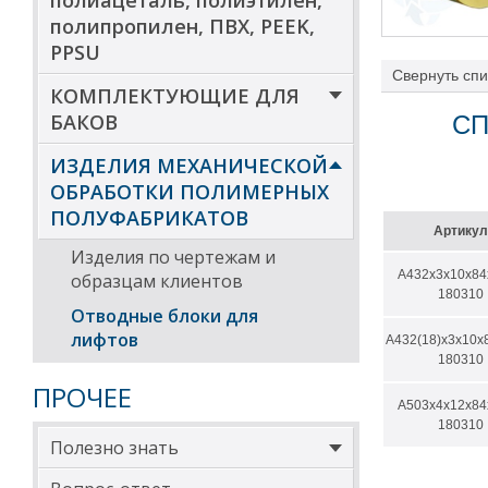
полиацеталь, полиэтилен,
полипропилен, ПВХ, PEEK,
PPSU
Свернуть
спи
пластиковые ро
КОМПЛЕКТУЮЩИЕ ДЛЯ
противовесов пр
БАКОВ
СП
обслуживание.
ИЗДЕЛИЯ МЕХАНИЧЕСКОЙ
Высококачестве
ОБРАБОТКИ ПОЛИМЕРНЫХ
механическую д
ПОЛУФАБРИКАТОВ
Артикул
Пластиковые о
Изделия по чертежам и
лифтостроител
А432х3х10х84
образцам клиентов
180310
Достоинства пл
Отводные блоки для
лифтов
обладают 
А432(18)х3х10х
возможнос
180310
уменьшени
ПРОЧЕЕ
увеличени
А503х4х12х84
уменьшени
180310
увеличени
Полезно знать
шума и ви
устойчиво
интервал 