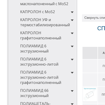
маслонапоненный с MoS2
КАПРОЛОН с MoS2
Свернуть
спи
КАПРОЛОН УФ и
термостабилизированный
СП
КАПРОЛОН
графитонаполненный
ПОЛИАМИД 6
экструзионный
А
ПОЛИАМИД 6
экструзионно-литой
П
ПОЛИАМИД 6
экструзионно-литой
П
графитонаполненный
ПОЛИАМИД 66
экструзионный
ПП
ПОЛИАЦЕТАЛЬ-