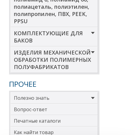
ВСТ-ПП-
полиацеталь, полиэтилен,
ДКХ100-
полипропилен, ПВХ, PEEK,
ДКХ200
PPSU
ВСТ-ПП-
ДКХ200
КОМПЛЕКТУЮЩИЕ ДЛЯ
БАКОВ
ВСТ-ПП-
ДКХ200-
ДКХ200
ИЗДЕЛИЯ МЕХАНИЧЕСКОЙ
ОБРАБОТКИ ПОЛИМЕРНЫХ
Типоразмеры ко
ПОЛУФАБРИКАТОВ
Обозначени
ПРОЧЕЕ
контейнера
ДКХ60К-ВСТ
Полезно знать
ДКХ100-ВСТ
Вопрос-ответ
ДКХ200-ВСТ
Печатные каталоги
ДКХ500-ВСТ
Как найти товар
1001ХВК-ВС