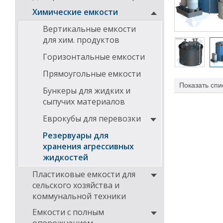
Химические емкости
Вертикальные емкости
для хим. продуктов
Горизонтальные емкости
Прямоугольные емкости
Показать
спи
Бункеры для жидких и
или 200 литров
сыпучих материалов
коррозионносто
123.26 КБ
Контейнер-рез
Еврокубы для перевозки
полиэтиленовых
120.93 КБ
поддона и искл
Резервуары для
хранения агрессивных
2.24 МБ
Резервуар ком
жидкостей
683.74 КБ
герметичн
Пластиковые емкости для
устройств
сельского хозяйства и
591.9 КБ
патрубкам
коммунальной техники
сообщения
резервуар
927.8 КБ
Емкости с полным
уровнемер