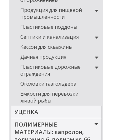
опорожнением
Типоразмеры к
Продукция для пищевой
промышленности
Обозначени
контейнера
Пластиковые поддоны
ВСТ-ПП-
Септики и канализация
ДКХ60
Кессон для скважины
ВСТ-ПП-
Дачная продукция
ДКХ60-ДКХ6
Пластиковые дорожные
ВСТ-ПП-
ДКХ60-
ограждения
ДКХ100
Оголовки газгольдера
ВСТ-ПП-
ДКХ60-
Емкости для перевозки
ДКХ200
живой рыбы
ВСТ-ПП-
УЦЕНКА
ДКХ100
ПОЛИМЕРНЫЕ
ВСТ-ПП-
ДКХ100-
МАТЕРИАЛЫ: капролон,
ДКХ100
полиамид 6, полиамид 66,