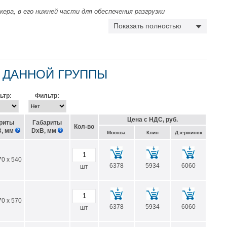
ера, в его нижней части для обеспечения разгрузки
Показать полностью
 для сыпучих веществ;
0 мм для вязких веществ;
 сечением от 1 до 2 дюймов для жидкостей.
ртежам для установки дополнительных отводов, кранов и других
 ДАННОЙ ГРУППЫ
ьтр:
Фильтр:
Цена с НДС, руб.
риты
Габариты
Кол-во
, мм
DхВ, мм
Москва
Клин
Дзержинск
70 x 540
6378
5934
6060
шт
70 x 570
6378
5934
6060
шт