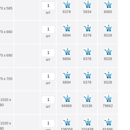
70 x 585
6378
5934
6060
шт
70 x 660
6894
6378
6528
шт
70 x 690
6894
6378
6528
шт
70 x 705
6894
6378
6528
шт
 1020 x
90
94968
91536
79662
шт
 1020 x
90
106056
102438
81696