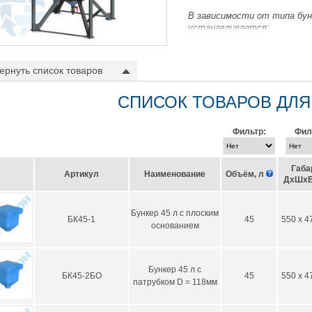
В зависимости от типа бунк
устанавливается:
шибер-заслонка D 100 мм
поворотная заслонка D 16
ернуть
список товаров
сливной кран с проходным
еланию заказчика, бункеры могут быть
доработаны
по согласованным че
СПИСОК ТОВАРОВ ДЛЯ
плектующих
.
Фильтр:
Фил
Габа
Артикул
Наименование
Объём, л
ДхШхВ
Бункер 45 л с плоским
БК45-1
45
550 x 4
основанием
Бункер 45 л с
БК45-2БО
45
550 x 4
патрубком D = 118мм