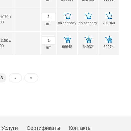
шт
 1070 x
00
по запросу
по запросу
201048
шт
 1150 x
00
66648
64932
62274
шт
3
›
»
Услуги
Сертификаты
Контакты