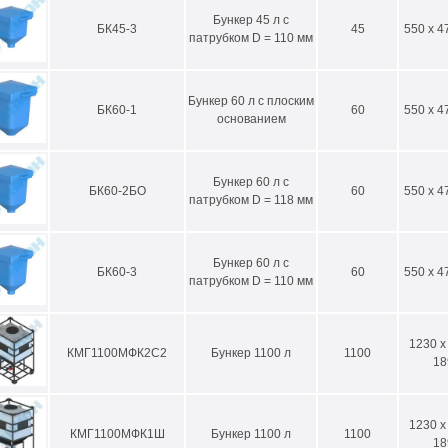
Бункер 45 л с
БК45-3
45
550 x 4
патрубком D = 110 мм
Бункер 60 л с плоским
БК60-1
60
550 x 4
основанием
Бункер 60 л с
БК60-2БО
60
550 x 4
патрубком D = 118 мм
Бункер 60 л с
БК60-3
60
550 x 4
патрубком D = 110 мм
1230 x
КМГ1100МФК2С2
Бункер 1100 л
1100
18
1230 x
КМГ1100МФК1Ш
Бункер 1100 л
1100
18