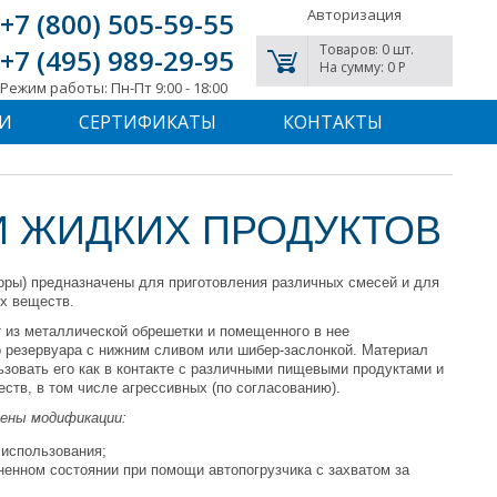
Авторизация
+7 (800) 505-59-55
Товаров: 0 шт.
+7 (495) 989-29-95
На сумму: 0 P
Режим работы: Пн-Пт 9:00 - 18:00
И
СЕРТИФИКАТЫ
КОНТАКТЫ
И ЖИДКИХ ПРОДУКТОВ
оры) предназначены для приготовления различных смесей и для
х веществ.
т из металлической обрешетки и помещенного в нее
 резервуара с нижним сливом или шибер-заслонкой. Материал
ьзовать его как в контакте с различными пищевыми продуктами и
еств, в том числе агрессивных (по согласованию).
ены модификации:
 использования;
енном состоянии при помощи автопогрузчика с захватом за