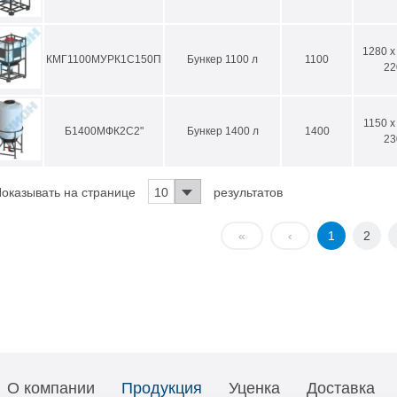
1280 x
КМГ1100МУРК1С150П
Бункер 1100 л
1100
22
1150 x
Б1400МФК2С2"
Бункер 1400 л
1400
23
оказывать на странице
10
результатов
«
‹
1
2
О компании
Продукция
Уценка
Доставка