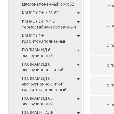
маслонапоненный с MoS2
СтП
КАПРОЛОН с MoS2
КАПРОЛОН УФ и
термостабилизированный
СтП
КАПРОЛОН
графитонаполненный
СтП
ПОЛИАМИД 6
экструзионный
ПОЛИАМИД 6
СтП
экструзионно-литой
ПОЛИАМИД 6
экструзионно-литой
СтП
графитонаполненный
ПОЛИАМИД 66
экструзионный
СтП
ПОЛИАЦЕТАЛЬ-