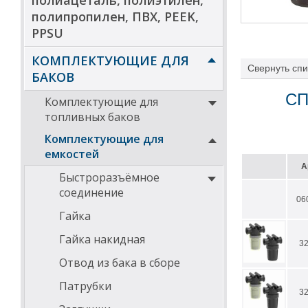
полиацеталь, полиэтилен,
полипропилен, ПВХ, PEEK,
PPSU
КОМПЛЕКТУЮЩИЕ ДЛЯ
Свернуть
спи
БАКОВ
СП
Комплектующие для
топливных баков
Комплектующие для
емкостей
А
Быстроразъёмное
соединение
06
Гайка
Гайка накидная
3
Отвод из бака в сборе
Патрубки
3