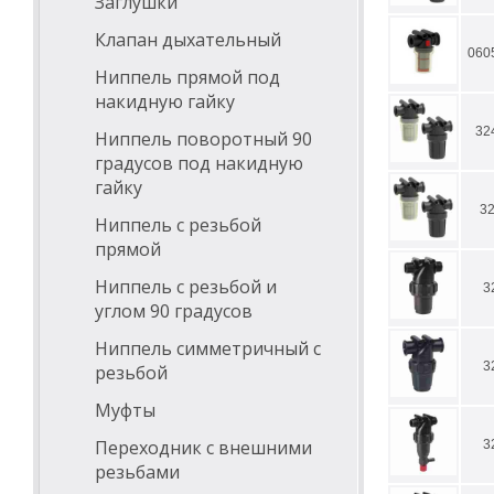
Заглушки
Клапан дыхательный
060
Ниппель прямой под
накидную гайку
32
Ниппель поворотный 90
градусов под накидную
гайку
3
Ниппель с резьбой
прямой
Ниппель с резьбой и
3
углом 90 градусов
Ниппель симметричный с
3
резьбой
Муфты
Переходник с внешними
3
резьбами