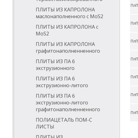
ПлП
спос
ПЛИТЫ ИЗ КАПРОЛОНА
маслонаполненного с МоS2
высо
стаб
ПлП
ПЛИТЫ ИЗ КАПРОЛОНА с
хор
МоS2
може
ПлП
ПЛИТЫ ИЗ КАПРОЛОНА
спос
графитонаполненненного
ПлП
ПЛИТЫ ИЗ ПА 6
Обла
экструзионного
пищ
ПлП
ПЛИТЫ ИЗ ПА 6
элек
экструзионно-литого
прои
ПЛИТЫ ИЗ ПА 6
ПлП
судо
экструзионно-литого
графитонаполненненного
авиа
ПлП
маш
ПОЛИАЦЕТАЛЬ ПОМ-С
ЛИСТЫ
неф
мед
ПЛИТЫ ИЗ