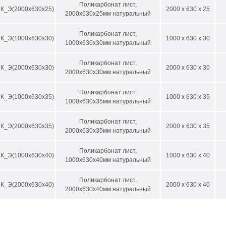
Поликарбонат лист,
К_Э(2000х630х25)
2000 x 630 x 25
обность к самозатуханию
2000х630х25мм натуральный
кие диэлектрические свойства
Поликарбонат лист,
ильность форм и размеров
К_Э(1000х630х30)
1000 x 630 x 30
1000х630х30мм натуральный
ошая обрабатываемость
Поликарбонат лист,
т спаиваться
К_Э(2000х630х30)
2000 x 630 x 30
2000х630х30мм натуральный
обность компенсации расширения под воздействием высоких температур
Поликарбонат лист,
К_Э(1000х630х35)
1000 x 630 x 35
сти использования
1000х630х35мм натуральный
Поликарбонат лист,
евая промышленность
К_Э(2000х630х35)
2000 x 630 x 35
2000х630х35мм натуральный
троника
зводство радиодеталей
Поликарбонат лист,
К_Э(1000х630х40)
1000 x 630 x 40
1000х630х40мм натуральный
строение
строение
Поликарбонат лист,
К_Э(2000х630х40)
2000 x 630 x 40
2000х630х40мм натуральный
иностроение
тедобыча
ицина