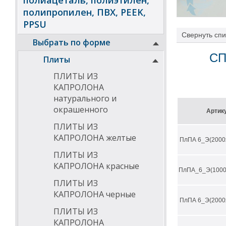
полиацеталь, полиэтилен,
полипропилен, ПВХ, PEEK,
PPSU
Свернуть
спи
Выбрать по форме
СП
Плиты
ПЛИТЫ ИЗ
Характеристик
КАПРОЛОНА
натурального и
высокая м
жесткость
окрашенного
Артик
хорошая у
высокая 
ПЛИТЫ ИЗ
хорошие с
КАПРОЛОНА желтые
ПлПА 6_Э(2000
очень выс
высокая у
ПЛИТЫ ИЗ
хорошая м
КАПРОЛОНА красные
ПлПА_6_Э(1000
Температурный 
ПЛИТЫ ИЗ
КАПРОЛОНА черные
Химическая ст
ПлПА 6_Э(2000
ПЛИТЫ ИЗ
устойчив 
топлива, 
КАПРОЛОНА