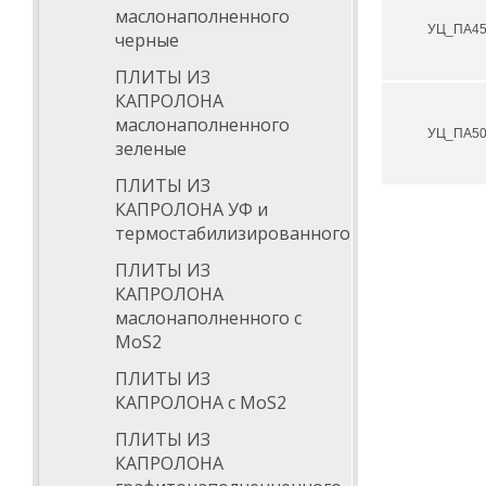
не устойч
маслонаполненного
УЦ_ПА4
Примеры дета
черные
подшипник
ПЛИТЫ ИЗ
зубчатые 
КАПРОЛОНА
опорные 
маслонаполненного
ролики ко
УЦ_ПА5
ролики на
зеленые
опорные в
шкивы и п
ПЛИТЫ ИЗ
кулачки
КАПРОЛОНА УФ и
головки м
термостабилизированного
очищающи
распредел
ПЛИТЫ ИЗ
ходовые 
шнеки
КАПРОЛОНА
направля
маслонаполненного с
изолятор
МоS2
элементы 
ПЛИТЫ ИЗ
КАПРОЛОНА с МоS2
ПЛИТЫ ИЗ
КАПРОЛОНА