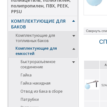
полиацеталь, полиэтилен,
полипропилен, ПВХ, PEEK,
PPSU
КОМПЛЕКТУЮЩИЕ ДЛЯ
БАКОВ
Свернуть
спи
Комплектующие для
топливных баков
СП
Комплектующие для
емкостей
Быстроразъёмное
А
соединение
Гайка
Гайка накидная
524/
Отвод из бака в сборе
Патрубки