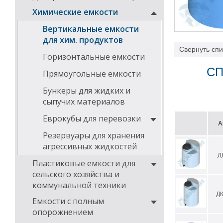
Химические емкости
Вертикальные емкости
для хим. продуктов
Свернуть
спи
Горизонтальные емкости
емкости для ра
Применение из
СП
Прямоугольные емкости
опасности (кл
Бункеры для жидких и
На химическую 
предназначенно
сыпучих материалов
ВБИ позволяет 
автоматическог
Еврокубы для перевозки
А
значений.
Резервуары для хранения
Температура эк
агрессивных жидкостей
Установленный 
Д
окружающую ср
Пластиковые емкости для
сельского хозяйства и
коммунальной техники
ДК
Емкости с полным
опорожнением