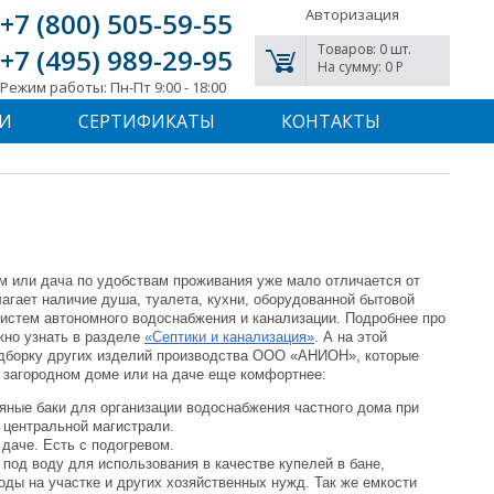
Авторизация
+7 (800) 505-59-55
Товаров: 0 шт.
+7 (495) 989-29-95
На сумму: 0 P
Режим работы: Пн-Пт 9:00 - 18:00
И
СЕРТИФИКАТЫ
КОНТАКТЫ
 или дача по удобствам проживания уже мало отличается от
лагает наличие душа, туалета, кухни, оборудованной бытовой
 систем автономного водоснабжения и канализации. Подробнее про
жно узнать в разделе
«Септики и канализация»
. А на этой
одборку других изделий производства ООО «АНИОН», которые
 загородном доме или на даче еще комфортнее:
яные баки для организации водоснабжения частного дома при
 центральной магистрали.
 даче. Есть с подогревом.
 под воду для использования в качестве купелей в бане,
оды на участке и других хозяйственных нужд. Так же емкости