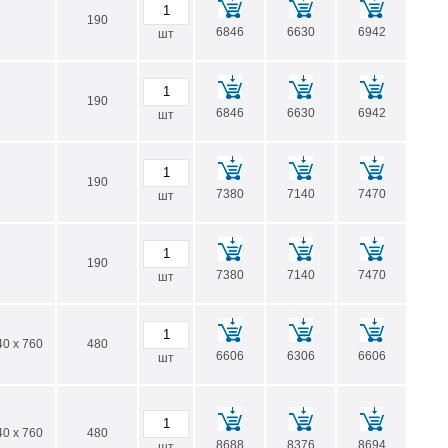
190
6846
6630
6942
шт
190
6846
6630
6942
шт
190
7380
7140
7470
шт
190
7380
7140
7470
шт
40 x 760
480
6606
6306
6606
шт
40 x 760
480
8688
8376
8694
шт