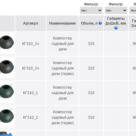
Фильтр:
Фильтр:
Ф
Габариты
Г
Артикул
Наименование
Объём, л
ДхШхВ, мм
Dх
Компостер
КГ310_1ч
садовый для
310
9
дачи
Компостер
КГ310_2ч
садовый для
310
9
дачи (термо)
Компостер
КГ310_1
садовый для
310
9
дачи
Компостер
КГ310_2
садовый для
310
9
дачи (термо)