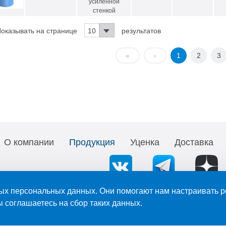
усиленной
стенкой
оказывать на странице
10
результатов
«
‹
1
2
3
О компании
Продукция
Уценка
Доставка
ых персональных данных. Они помогают нам настраивать р
длежат ООО «АНИОН». Ссылка при копировании, цитировании, перепечатк
ы соглашаетесь на сбор таких данных.
тношении обработки персональных данных
 является офертой в понимании ст. 435 ГК РФ. Компания оставляет за собой право в любо