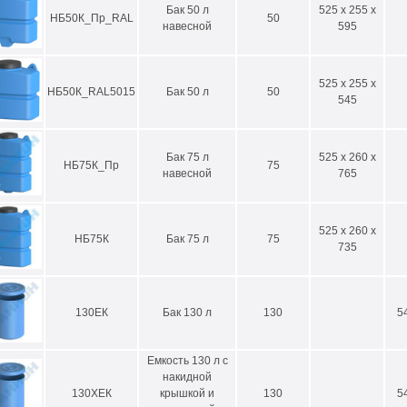
Бак 50 л
525 x 255 x
НБ50К_Пр_RAL
50
навесной
595
525 x 255 x
НБ50К_RAL5015
Бак 50 л
50
545
Бак 75 л
525 x 260 x
НБ75К_Пр
75
навесной
765
525 x 260 x
НБ75К
Бак 75 л
75
735
130ЕК
Бак 130 л
130
5
Емкость 130 л с
накидной
130ХЕК
крышкой и
130
5