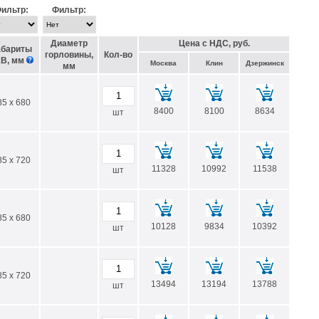
ильтр:
Фильтр:
Диаметр
Цена с НДС, руб.
абариты
горловины,
Кол-во
В, мм
Москва
Клин
Дзержинск
мм
85 x 680
8400
8100
8634
шт
85 x 720
11328
10992
11538
шт
85 x 680
10128
9834
10392
шт
85 x 720
13494
13194
13788
шт