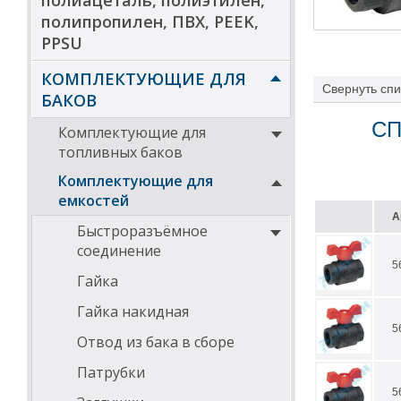
полиацеталь, полиэтилен,
полипропилен, ПВХ, PEEK,
PPSU
КОМПЛЕКТУЮЩИЕ ДЛЯ
Свернуть
спи
БАКОВ
СП
Комплектующие для
топливных баков
Комплектующие для
емкостей
А
Быстроразъёмное
соединение
5
Гайка
Гайка накидная
5
Отвод из бака в сборе
Патрубки
5