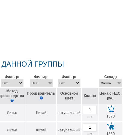
 ДАННОЙ ГРУППЫ
Фильтр:
Фильтр:
Фильтр:
Склад:
Метод
Производитель
Основной
Цена с НДС,
производства
Кол-во
цвет
руб.
Литье
Китай
натуральный
1373
шт
Литье
Китай
натуральный
1830
шт