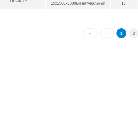
ПП15Л2P
15х1500х3000мм натуральный
15
«
‹
1
2