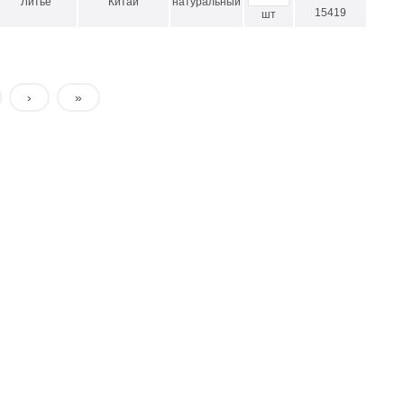
Литье
Китай
натуральный
15419
шт
›
»