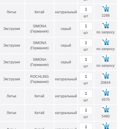
Литье
Китай
натуральный
2288
шт
SIMONA
Экструзия
серый
(Германия)
по запросу
шт
SIMONA
Экструзия
серый
(Германия)
по запросу
шт
SIMONA
Экструзия
серый
(Германия)
по запросу
шт
ROCHLING
Экструзия
натуральный
(Германия)
20844
шт
Литье
Китай
натуральный
4570
шт
Литье
Китай
натуральный
5480
шт