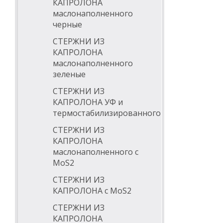
КАПРОЛОНА
Характеристик
маслонаполненного
черные
высокая м
очень выс
СТЕРЖНИ ИЗ
хорошая с
хорошая с
КАПРОЛОНА
хорошие с
маслонаполненного
незначите
зеленые
хорошие д
допускает
СТЕРЖНИ ИЗ
поддержив
высокая у
КАПРОЛОНА УФ и
допускает
термостабилизированного
хорошая м
Температу
СТЕРЖНИ ИЗ
ТУ 22.21.
КАПРОЛОНА
маслонаполненного с
Химическая ст
MoS2
устойчив 
СТЕРЖНИ ИЗ
не устойч
КАПРОЛОНА с MoS2
Области испол
СТЕРЖНИ ИЗ
КАПРОЛОНА
машиност