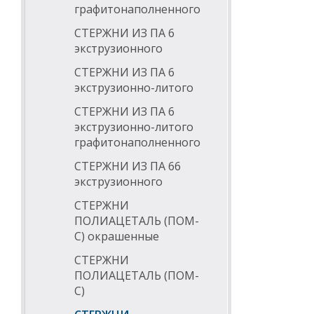
точное пр
графитонаполненного
пищевая 
автомоби
СТЕРЖНИ ИЗ ПА 6
электроте
экструзионного
упаковочн
медицинс
СТЕРЖНИ ИЗ ПА 6
экструзионно-литого
Обратите вним
СТЕРЖНИ ИЗ ПА 6
Стержни произ
экструзионно-литого
штук.
графитонаполненного
Возможно произ
СТЕРЖНИ ИЗ ПА 66
экструзионного
СТЕРЖНИ
ПОЛИАЦЕТАЛЬ (ПОМ-
С) окрашенные
СТЕРЖНИ
ПОЛИАЦЕТАЛЬ (ПОМ-
С)