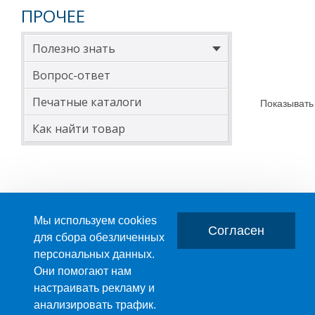
740
ПРОЧЕЕ
800
Полезно знать
900
Вопрос-ответ
1000
Печатные каталоги
Показывать
Для заказа вту
Как найти товар
Мы используем cookies
Согласен
для сбора обезличенных
персональных данных.
Главная
О компании
Они помогают нам
настраивать рекламу и
ПРОИЗВОДСТВО ПЛАСТМАССОВЫХ ИЗДЕЛИЙ
анализировать трафик.
+7 (495) 989-29-95