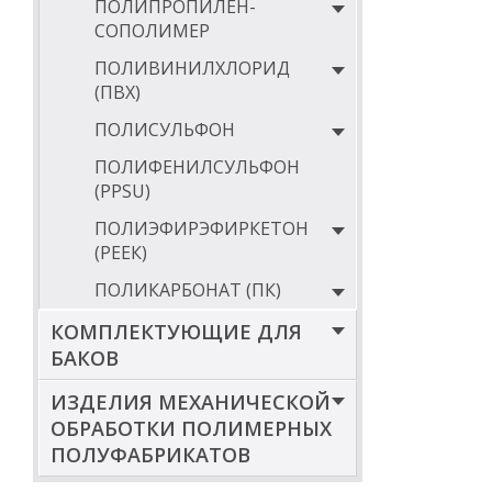
ПОЛИПРОПИЛЕН-
165
СОПОЛИМЕР
170
ПОЛИВИНИЛХЛОРИД
180
(ПВХ)
185
ПОЛИСУЛЬФОН
190
ПОЛИФЕНИЛСУЛЬФОН
*Внутренний ди
(PPSU)
значением вклю
ПОЛИЭФИРЭФИРКЕТОН
** Длина втулки
(РЕЕК)
ДИАМЕТРЫ ВТ
ПОЛИКАРБОНАТ (ПК)
Д внешний,
КОМПЛЕКТУЮЩИЕ ДЛЯ
450
БАКОВ
500
ИЗДЕЛИЯ МЕХАНИЧЕСКОЙ
ОБРАБОТКИ ПОЛИМЕРНЫХ
600
ПОЛУФАБРИКАТОВ
700