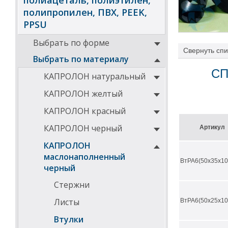
полиацеталь, полиэтилен,
полипропилен, ПВХ, PEEK,
PPSU
Выбрать по форме
Свернуть
спи
Выбрать по материалу
СП
КАПРОЛОН натуральный
Втулки изготав
КАПРОЛОН желтый
На нашем сайте
1000мм и с раз
КАПРОЛОН красный
Втулки из пол
КАПРОЛОН черный
Артикул
высокие ф
износосто
КАПРОЛОН
вибростой
маслонаполненный
применени
ВтРА6(50х35х10
шума на 
черный
не подвер
высокая п
Стержни
высокая т
эластично
Листы
ВтРА6(50х25х10
легче ста
отличная 
Втулки
изделия и