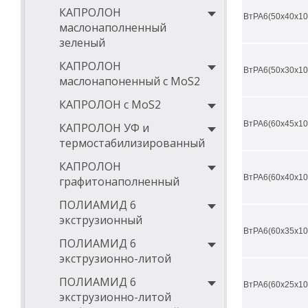
существен
КАПРОЛОН
ВтРА6(50х40х10
Температу
маслонаполненный
зеленый
Ниже в таблица
КАПРОЛОН
ВтРА6(50х30х10
маслонапоненный с MoS2
ДИАМЕТРЫ ВТУ
КАПРОЛОН с MoS2
D внешний,
мм
ВтРА6(60х45х10
КАПРОЛОН УФ и
термостабилизированный
50
КАПРОЛОН
60
ВтРА6(60х40х10
графитонаполненный
65
ПОЛИАМИД 6
70
экструзионный
ВтРА6(60х35х10
75
ПОЛИАМИД 6
80
экструзионно-литой
85
ПОЛИАМИД 6
ВтРА6(60х25х10
экструзионно-литой
90