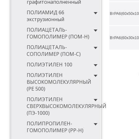
графитонаполненный
95
ПОЛИАМИД 66
ВтРА6(60х50х10
100
экструзионный
105
ПОЛИАЦЕТАЛЬ-
ГОМОПОЛИМЕР (ПОМ-Н)
110
ВтРА6(60х30х10
ПОЛИАЦЕТАЛЬ-
115
СОПОЛИМЕР (ПОМ-С)
120
ПОЛИЭТИЛЕН 100
125
ПОЛИЭТИЛЕН
130
ВЫСОКОМОЛЕКУЛЯРНЫЙ
(РЕ 500)
135
ПОЛИЭТИЛЕН
140
СВЕРХВЫСОКОМОЛЕКУЛЯРНЫЙ
145
(ПЭ-1000)
150
ПОЛИПРОПИЛЕН-
ГОМОПОЛИМЕР (PP-Н)
160