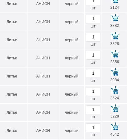
Литье
АНИОН
черный
2124
шт
D внешний, мм
D внутренний min-max, мм*
Литье
АНИОН
черный
3882
шт
200
60-180
210
60-190
Литье
АНИОН
черный
3828
шт
220
60-200
Литье
АНИОН
черный
230
60-210
2856
шт
235
60-215
Литье
АНИОН
черный
3984
240
60-220
шт
250
80-230
Литье
АНИОН
черный
3624
шт
260
80-240
270
80-250
Литье
АНИОН
черный
3228
шт
280
80-260
Литье
АНИОН
черный
290
80-270
4542
шт