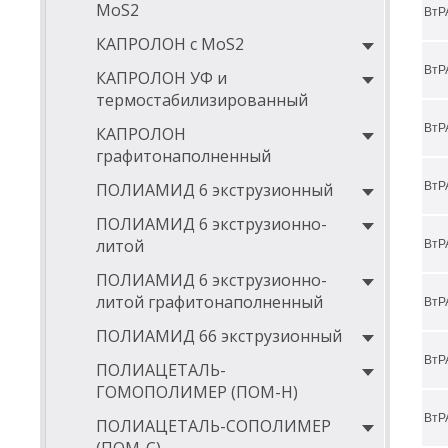
MoS2
ВтР
ДИА
КАПРОЛОН с MoS2
D
ВтР
КАПРОЛОН УФ и
5
термостабилизированный
6
ВтР
КАПРОЛОН
графитонаполненный
6
ПОЛИАМИД 6 экструзионный
ВтР
7
ПОЛИАМИД 6 экструзионно-
7
литой
ВтР
8
ПОЛИАМИД 6 экструзионно-
8
литой графитонаполненный
ВтР
9
ПОЛИАМИД 66 экструзионный
9
ВтР
ПОЛИАЦЕТАЛЬ-
ГОМОПОЛИМЕР (ПОМ-Н)
1
ВтР
ПОЛИАЦЕТАЛЬ-СОПОЛИМЕР
1