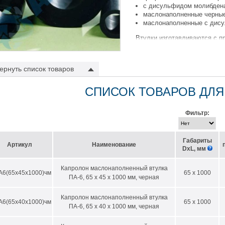
с дисульфидом молибдена
маслонаполненные черные
маслонаполненные с дису
Втулки изготавливаются с п
На нашем сайте Вы можете з
1000мм и с различной толщи
ернуть
список товаров
лки из полиамида обладают следующими характеристиками:
высокие физико-механические свойства;
СПИСОК ТОВАРОВ ДЛЯ
износостойкость;
вибростойкость;
Фильтр:
применение в зубчатых передачах позволяет уменьшить высокочасто
не подвержен коррозии;
высокая прочность на разрыв;
высокая температура размягчения;
Габариты
Артикул
Наименование
эластичность при низких темпертурах;
DхL, мм
легче стали и бронзы взамен которых используется;
отличная механическая обрабатываемость;
Капролон маслонаполненный втулка
А6(65х45х1000)чм
65 x 1000
изделия из капролона обеспечивают надежную и устойчивую работу ме
ПА-6, 65 х 45 х 1000 мм, черная
их срок службы;
Температурный диапазон применения от -40 до +100 С.
Капролон маслонаполненный втулка
А6(65х40х1000)чм
65 x 1000
ПА-6, 65 х 40 х 1000 мм, черная
 в таблицах представлены втулки производства ООО «АНИОН» с длинам