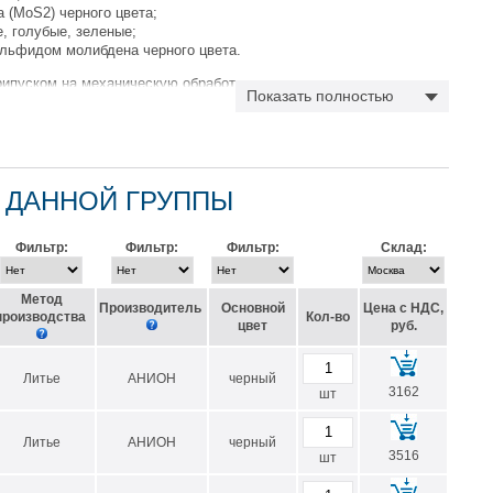
 (MoS2) черного цвета;
, голубые, зеленые;
льфидом молибдена черного цвета.
рипуском на механическую обработку.
Показать полностью
аказать втулки из капролона с наружным диаметром от 50мм до
ной стенки.
 ДАННОЙ ГРУППЫ
Фильтр:
Фильтр:
Фильтр:
Склад:
тную составлящую шума на 35%;
Метод
Производитель
Основной
Цена с НДС,
производства
Кол-во
цвет
руб.
Литье
АНИОН
черный
ханизмов, существенно снижая износ пар трения и увеличивая
3162
шт
Литье
АНИОН
черный
3516
шт
и 1000 и 500 мм.