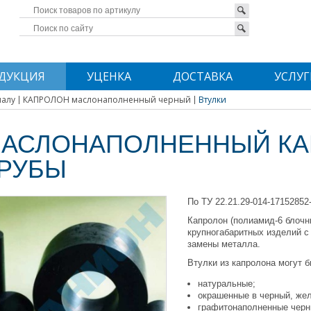
ДУКЦИЯ
УЦЕНКА
ДОСТАВКА
УСЛУГ
иалу
КАПРОЛОН маслонаполненный черный
Втулки
АСЛОНАПОЛНЕННЫЙ КАП
РУБЫ
По ТУ 22.21.29-014-17152852
Капролон (полиамид-6 блочн
крупногабаритных изделий с
замены металла.
Втулки из капролона могут 
натуральные;
окрашенные в черный, жел
графитонаполненные черн