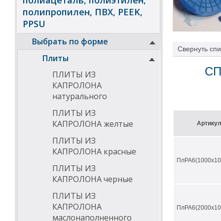
полиацеталь, полиэтилен,
полипропилен, ПВХ, PEEK,
PPSU
Выбрать по форме
Свернуть
спи
Плиты
СП
ПЛИТЫ ИЗ
КАПРОЛОНА
натурального
Характеристик
ПЛИТЫ ИЗ
добавки п
КАПРОЛОНА желтые
высоких т
Артику
УФ стабил
ПЛИТЫ ИЗ
лучей.
Доказанна
КАПРОЛОНА красные
зонах
ПлРА6(1000х10
ПЛИТЫ ИЗ
Температурный 
КАПРОЛОНА черные
ПЛИТЫ ИЗ
КАПРОЛОНА
ПлРА6(2000х10
маслонаполненного