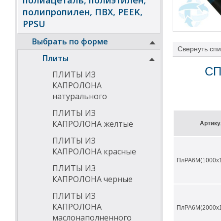
полиацеталь, полиэтилен,
полипропилен, ПВХ, PEEK,
PPSU
Выбрать по форме
Свернуть
спи
Плиты
СП
ПЛИТЫ ИЗ
КАПРОЛОНА
Характеристик
натурального
ПЛИТЫ ИЗ
В данном матер
полиамида 6 бл
КАПРОЛОНА желтые
Артику
Улучшенная кри
ПЛИТЫ ИЗ
непрерывное са
КАПРОЛОНА красные
улучшая эффект
ПлРА6М(1000х1
ПЛИТЫ ИЗ
Температурный 
КАПРОЛОНА черные
ПЛИТЫ ИЗ
КАПРОЛОНА
ПлРА6М(2000х1
маслонаполненного