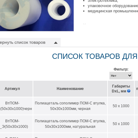
электротехника;
упаковочное оборудование
медицинская промышленн
Характеристики материала
высокая механическая про
очень высокая эластичнос
ернуть
список товаров
хорошая стойкость к полз
хорошая стабильность раз
СПИСОК ТОВАРОВ ДЛЯ
хорошие свойства скольже
незначительное влагопог
хорошие диэлектрические 
Фильтр:
допускается контакт с пи
поддерживает горение;
высокая устойчивость чер
Габариты
допускает лазерную марки
Артикул
Наименование
DхL, мм
хорошая механическая об
Температурный диапазон п
ВтПOM-
Полиацеталь сополимер ПОМ-С втулка,
50 x 1000
(50х30х1000)черн
50х30х1000мм, черная
ическая стойкость:
устойчив к воздействию углеводородов, щелочи, кетонов, жиров, топли
ВтПОМ-
Полиацеталь сополимер ПОМ-С втулка,
50 x 1000
не устойчив к галогенам, кислотам, окислителям.
_Э(50х30х1000)
50х30х1000мм, натуральная