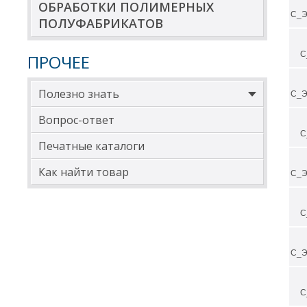
ОБРАБОТКИ ПОЛИМЕРНЫХ
Раз
С_Э
ПОЛУФАБРИКАТОВ
Д
1
С
ПРОЧЕЕ
2
Полезно знать
С_Э
*Вну
Вопрос-ответ
Озна
С
Печатные каталоги
Для 
Как найти товар
С_Э
С
С_Э
С