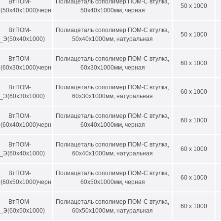
ВтПOM-
Полиацеталь сополимер ПОМ-С втулка,
меры втулок из ПОМ производства ООО «АНИОН»:
50 x 1000
(50х40х1000)черн
50х40х1000мм, черная
лина, мм
D наружный min-max, мм*
ВтПОМ-
Полиацеталь сополимер ПОМ-С втулка,
50 x 1000
000
_Э(50х40х1000)
50х40х1000мм, натуральная
от 50 до 100
000
от 50 до 100
ВтПOM-
Полиацеталь сополимер ПОМ-С втулка,
60 x 1000
(60х30х1000)черн
60х30х1000мм, черная
тренний диаметр втулок производится в диапазоне между минимальным
ВтПОМ-
Полиацеталь сополимер ПОМ-С втулка,
комиться с размерами втулок из ПОМ-С производства ROCHLING (Рохл
60 x 1000
_Э(60х30х1000)
60х30х1000мм, натуральная
заказа втулок обращайтесь к
нашим менеджерам
.
ВтПOM-
Полиацеталь сополимер ПОМ-С втулка,
60 x 1000
(60х40х1000)черн
60х40х1000мм, черная
ВтПОМ-
Полиацеталь сополимер ПОМ-С втулка,
60 x 1000
_Э(60х40х1000)
60х40х1000мм, натуральная
ВтПOM-
Полиацеталь сополимер ПОМ-С втулка,
60 x 1000
(60х50х1000)черн
60х50х1000мм, черная
ВтПОМ-
Полиацеталь сополимер ПОМ-С втулка,
60 x 1000
_Э(60х50х1000)
60х50х1000мм, натуральная