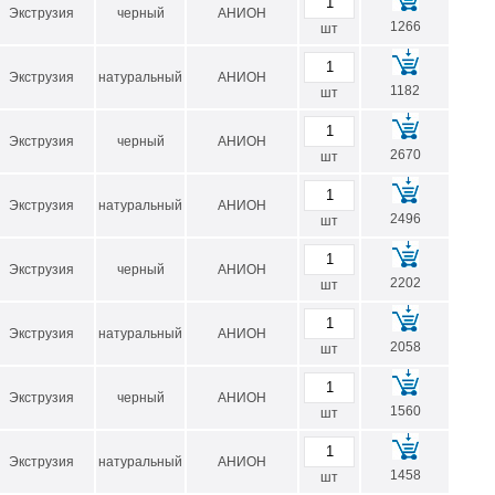
Экструзия
черный
АНИОН
1266
шт
D внутренний min-max, мм*
Экструзия
натуральный
АНИОН
от 30 до 80
1182
шт
от 30 до 80
Экструзия
черный
АНИОН
 и максимальным значением включительно.
2670
шт
инг) можно
здесь
.
Экструзия
натуральный
АНИОН
2496
шт
Экструзия
черный
АНИОН
2202
шт
Экструзия
натуральный
АНИОН
2058
шт
Экструзия
черный
АНИОН
1560
шт
Экструзия
натуральный
АНИОН
1458
шт