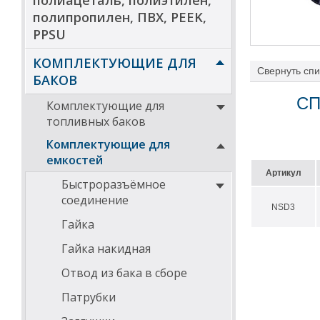
полиацеталь, полиэтилен,
полипропилен, ПВХ, PEEK,
PPSU
КОМПЛЕКТУЮЩИЕ ДЛЯ
Свернуть
спи
БАКОВ
В комплект уст
СП
Комплектующие для
крепления.
топливных баков
Статья "
Водосн
Комплектующие для
емкостей
Артикул
Быстроразъёмное
соединение
NSD3
Гайка
Гайка накидная
Отвод из бака в сборе
Патрубки