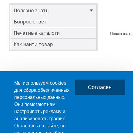
Полезно знать
Вопрос-ответ
Печатные каталоги
Показывать
Как найти товар
Мы используем cookies
Согласен
для сбора обезличенных
персональных данных.
Главная
О компании
Они помогают нам
настраивать рекламу и
ПРОИЗВОДСТВО ПЛАСТМАССОВЫХ ИЗДЕЛИЙ
анализировать трафик.
+7 (495) 989-29-95
Оставаясь на сайте, вы
+7 (800) 505-59-55
соглашаетесь на сбор