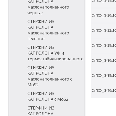
КАПРОЛОНА
СтПСУ_Э(15х10
разнообразных 
маслонаполненного
Благодаря особ
черные
машиностроение
СтПСУ_Э(20х10
чрезвычайних т
СТЕРЖНИ ИЗ
Кроме того, PS
КАПРОЛОНА
возможным его 
СтПСУ_Э(22х10
маслонаполненного
Полисульфон фи
зеленые
и химической с
производства д
СтПСУ_Э(25х10
СТЕРЖНИ ИЗ
хирургических 
КАПРОЛОНА УФ и
Высокая стойко
термостабилизированного
также воздейст
СтПСУ_Э(30х10
промышленност
СТЕРЖНИ ИЗ
КАПРОЛОНА
СтПСУ_Э(35х10
маслонаполненного с
MoS2
СтПСУ_Э(40х10
СТЕРЖНИ ИЗ
КАПРОЛОНА с MoS2
СТЕРЖНИ ИЗ
КАПРОЛОНА