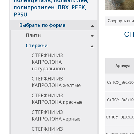
полиацеталь, полиэтилен,
полипропилен, ПВХ, PEEK,
PPSU
Свернуть
спи
Выбрать по форме
СП
Плиты
Характеристик
Стержни
отличная 
не горюч
СТЕРЖНИ ИЗ
физиологи
КАПРОЛОНА
допускает
Артикул
натурального
устойчиво
низких те
СТЕРЖНИ ИЗ
прочность
СтПСУ_Э(6х10
высокие п
КАПРОЛОНА желтые
СТЕРЖНИ ИЗ
Химическая ст
СтПСУ_Э(8х10
КАПРОЛОНА красные
высокая с
СТЕРЖНИ ИЗ
проч.), а
СтПСУ_Э(10х10
КАПРОЛОНА черные
Области испол
СТЕРЖНИ ИЗ
Отличные изоля
частот ПСУ обе