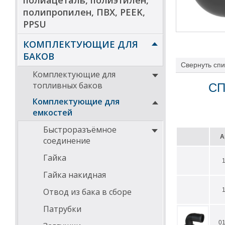
полиацеталь, полиэтилен,
полипропилен, ПВХ, PEEK,
PPSU
КОМПЛЕКТУЮЩИЕ ДЛЯ
БАКОВ
Свернуть
спи
Комплектующие для
топливных баков
СП
Комплектующие для
емкостей
Быстроразъёмное
А
соединение
Гайка
Гайка накидная
Отвод из бака в сборе
Патрубки
0