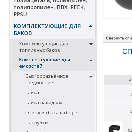
полиацеталь, полиэтилен,
полипропилен, ПВХ, PEEK,
PPSU
КОМПЛЕКТУЮЩИЕ ДЛЯ
БАКОВ
Свернуть
спи
Комплектующие для
топливных баков
СП
Комплектующие для
емкостей
Быстроразъёмное
А
соединение
Гайка
Гайка накидная
Отвод из бака в сборе
Патрубки
0