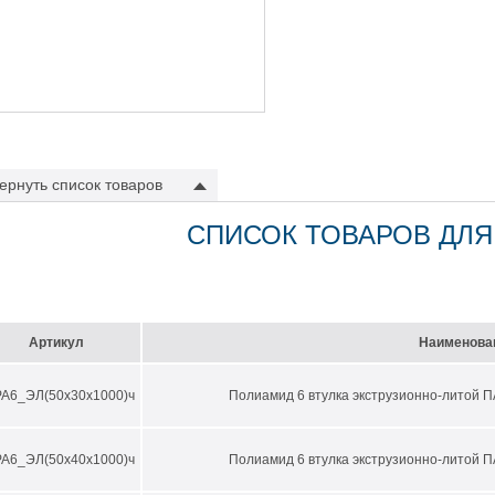
ернуть
список товаров
СПИСОК ТОВАРОВ ДЛЯ
Артикул
Наименова
А6_ЭЛ(50х30х1000)ч
Полиамид 6 втулка экструзионно-литой ПА
А6_ЭЛ(50х40х1000)ч
Полиамид 6 втулка экструзионно-литой ПА