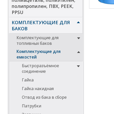
полиацеталь, полиэтилен,
полипропилен, ПВХ, PEEK,
PPSU
Уровнемер уст
КОМПЛЕКТУЮЩИЕ ДЛЯ
л.
БАКОВ
Технические х
Комплектующие для
Уровнемер
топливных баков
Уровнемер
Комплектующие для
Температу
емкостей
Срок службы - 
Быстроразъёмное
Важно!
соединение
Гайка
Поплавковые у
Гайка накидная
Для установки
доработка емко
Отвод из бака в сборе
совершенно бе
датчиками уров
Патрубки