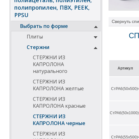
полиацеталь, полиэтилен,
полипропилен, ПВХ, PEEK,
PPSU
Свернуть
спи
Выбрать по форме
СП
Плиты
Стержни
СТЕРЖНИ ИЗ
КАПРОЛОНА
Артикул
натурального
СТЕРЖНИ ИЗ
КАПРОЛОНА желтые
СтРА6(50х500)
СТЕРЖНИ ИЗ
КАПРОЛОНА красные
СтРА6(50х1000)
СТЕРЖНИ ИЗ
КАПРОЛОНА черные
СТЕРЖНИ ИЗ
СтРА6(55х500)