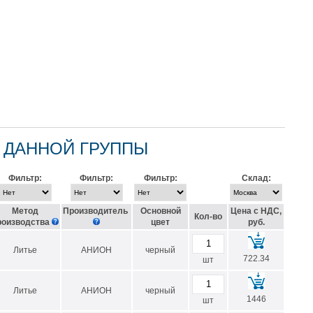
 ДАННОЙ ГРУППЫ
Фильтр:
Фильтр:
Фильтр:
Склад:
Метод
Производитель
Основной
Цена с НДС,
Кол-во
роизводства
цвет
руб.
Литье
АНИОН
черный
722.34
шт
Литье
АНИОН
черный
1446
шт