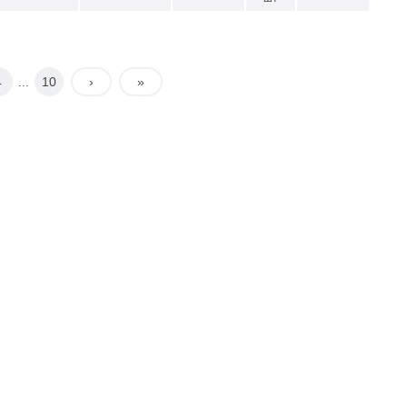
4
10
›
»
...