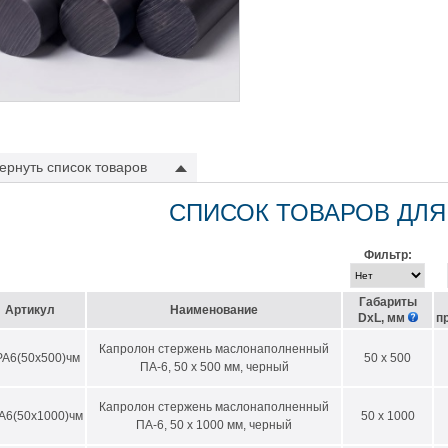
ернуть
список товаров
СПИСОК ТОВАРОВ ДЛЯ
Фильтр:
Габариты
Артикул
Наименование
DхL, мм
п
Капролон стержень маслонаполненный
А6(50х500)чм
50 x 500
ПА-6, 50 х 500 мм, черный
Капролон стержень маслонаполненный
А6(50х1000)чм
50 x 1000
ПА-6, 50 х 1000 мм, черный