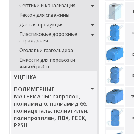
подземны
Септики и канализация
а так же 
Кессон для скважины
Дачная продукция
Пластиковые дорожные
Т
ограждения
Оголовки газгольдера
Т
Емкости для перевозки
живой рыбы
УЦЕНКА
Т
ПОЛИМЕРНЫЕ
МАТЕРИАЛЫ: капролон,
Т
полиамид 6, полиамид 66,
полиацеталь, полиэтилен,
полипропилен, ПВХ, PEEK,
Т
PPSU