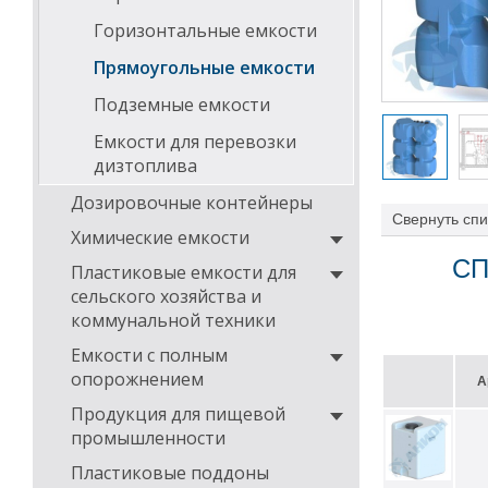
Горизонтальные емкости
Прямоугольные емкости
Подземные емкости
Емкости для перевозки
дизтоплива
Дозировочные контейнеры
Свернуть
спи
установить:
Химические емкости
СП
штуцеры с
Пластиковые емкости для
мембранны
сельского хозяйства и
фильтры д
коммунальной техники
указатель
шаровые к
Емкости с полным
топливоза
дыхательн
опорожнением
А
Продукция для пищевой
На нашем сайте
промышленности
вертикаль
Пластиковые поддоны
горизонта