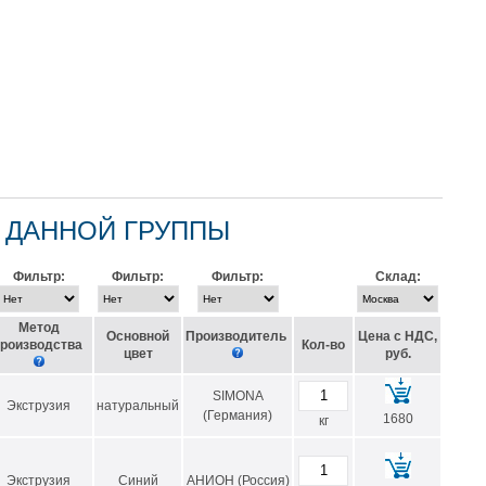
 ДАННОЙ ГРУППЫ
Фильтр:
Фильтр:
Фильтр:
Склад:
Метод
Основной
Производитель
Цена с НДС,
роизводства
Кол-во
цвет
руб.
SIMONA
Экструзия
натуральный
(Германия)
1680
кг
Экструзия
Синий
АНИОН (Россия)