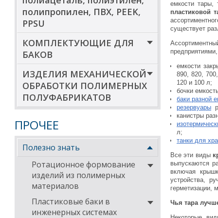
полиацеталь, полиэтилен,
емкости тары,
полипропилен, ПВХ, PEEK,
пластиковой 
ассортиментн
PPSU
существует раз
КОМПЛЕКТУЮЩИЕ ДЛЯ
Ассортиментны
предприятиями
БАКОВ
емкости закр
ИЗДЕЛИЯ МЕХАНИЧЕСКОЙ
890, 820, 700,
120 и 100 л;
ОБРАБОТКИ ПОЛИМЕРНЫХ
бочки емкость
ПОЛУФАБРИКАТОВ
баки разной 
резервуары
р
канистры раз
ПРОЧЕЕ
изотермическ
л;
танки для хр
Полезно знать
Все эти виды
к
Ротационное формование
выпускаются р
включая крышк
изделий из полимерных
устройства, ру
материалов
герметизации, м
Пластиковые баки в
Чья тара лучш
инженерных системах
Некоторые ви