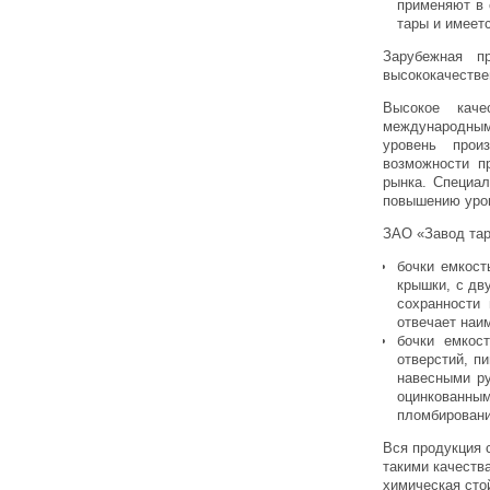
применяют в 
тары и имеет
Зарубежная п
высококачестве
Высокое каче
международным
уровень прои
возможности п
рынка. Специал
повышению уров
ЗАО «Завод тар
бочки емкост
крышки, с дв
сохранности 
отвечает наи
бочки емкос
отверстий, п
навесными р
оцинкованны
пломбировани
Вся продукция 
такими качеств
химическая сто