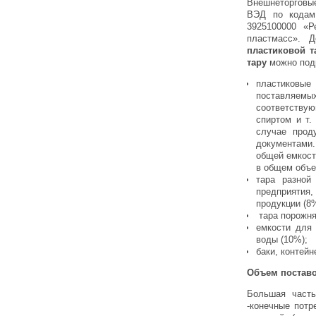
Внешнеторговые
ВЭД по кодам 
3925100000 «Р
пластмасс». 
пластиковой 
тару
можно под
пластиковые
поставляемы
соответству
спиртом и т.
случае прод
документами.
общей емкост
в общем объе
тара разной
предприятия
продукции (8
тара порожня
емкости для 
воды (10%);
баки, контейн
Объем поставо
Большая часть
-конечные потр