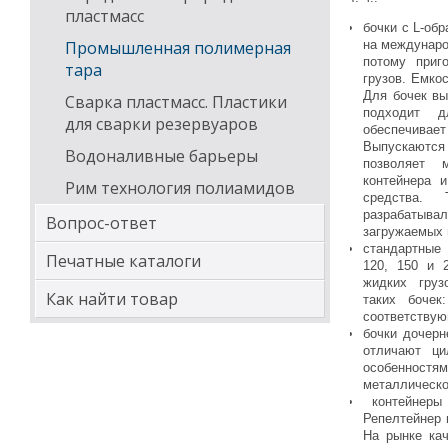
пластмасс
бочки с L-об
на междунаро
Промышленная полимерная
потому приг
тара
грузов. Емкос
Для бочек вы
Сварка пластмасс. Пластики
подходит д
для сварки резервуаров
обеспечивае
Выпускаютс
Водоналивные барьеры
позволяет 
контейнера и
Рим технология полиамидов
средства.
разрабаты
Вопрос-ответ
загружаемых
стандартные
Печатные каталоги
120, 150 и 
жидких груз
Как найти товар
таких бочек
соответствую
бочки дочерн
отличают ци
особенност
металлическо
контейнеры 
Репелтейнер 
На рынке кач