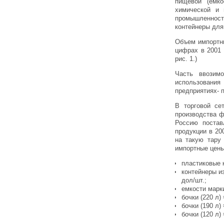
пищевой (емко
химической и 
промышленности
контейнеры для
Объем импортны
цифрах в 2001 г
рис. 1.)
Часть ввозим
использования
предприятиях- 
В торговой се
производства ф
Россию постав
продукции в 20
на такую тару
импортные цены
пластиковые к
контейнеры и
дол/шт.;
емкости марки
бочки (220 л) 
бочки (190 л) 
бочки (120 л) 