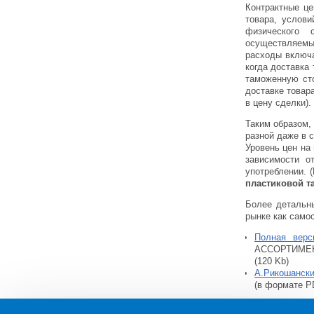
Контрактные це
товара, услов
физического 
осуществляемые
расходы включа
когда доставка 
таможенную сто
доставке товар
в цену сделки).
Таким образом,
разной даже в 
Уровень цен на
зависимости о
употреблении. 
пластиковой т
Более детальны
рынке как само
Полная верс
АССОРТИМЕНТ
(120 Kb)
А.Рикошанский
(в формате P