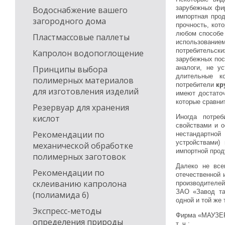
зарубежных фир
Водоснабжение вашего
импортная прод
загородного дома
прочность, кот
любом способе 
Пластмассовые паллеты
использованием
потребительс
Капролон водопоглощение
зарубежных пос
аналоги, не у
Принципы выбора
длительные к
полимерных материалов
потребители
кр
для изготовления изделий
имеют достато
которые сравни
Резервуар для хранения
Иногда потре
кислот
свойствами и о
Рекомендации по
нестандартной
устройствами)
механической обработке
импортной прод
полимерных заготовок
Далеко не все
Рекомендации по
отечественной 
склеиванию капролона
производителей
ЗАО «Завод та
(полиамида 6)
одной и той же 
Экспресс-методы
Фирма «МАУЗЕР
определения природы
т. ч.: