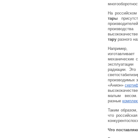
многооборотнос
На российском
тары
присутств
производите
производ
высококачест
тару
разного на
Напри
изготавливае
механические с
эксплуатации
радиации. Это
светостабилиз
производимых э
«Анион»
серти
высококачестве
малым весом.
разные
комплек
Таким образом,
что российска
конкурентоспос
Что поставляю