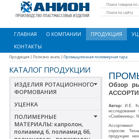
ПРОИЗВОДСТВО ПЛАСТМАССОВЫХ ИЗДЕЛИЙ
ГЛАВНАЯ
О КОМПАНИИ
ПРОДУКЦИЯ
УЦ
КОНТАКТЫ
Продукция
Полезно знать
Промышленная полимерная тара
КАТАЛОГ ПРОДУКЦИИ
ПРОМ
ИЗДЕЛИЯ РОТАЦИОННОГО
Обзор р
ФОРМОВАНИЯ
АССОРТИ
УЦЕНКА
Автор:
И.Е. Кл
исследования 
ПОЛИМЕРНЫЕ
«Снабженец», №
МАТЕРИАЛЫ: капролон,
Ассортимен
полиамид 6, полиамид 66,
спросом. Техн
продукцию нео