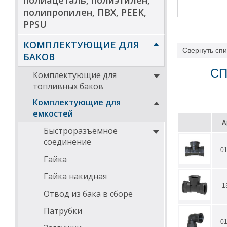
полиацеталь, полиэтилен,
полипропилен, ПВХ, PEEK,
PPSU
КОМПЛЕКТУЮЩИЕ ДЛЯ
Свернуть
спи
БАКОВ
СП
Комплектующие для
топливных баков
Комплектующие для
емкостей
А
Быстроразъёмное
соединение
0
Гайка
Гайка накидная
1
Отвод из бака в сборе
Патрубки
0