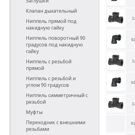
Заглушки
Клапан дыхательный
1
Ниппель прямой под
накидную гайку
Ниппель поворотный 90
0
градусов под накидную
гайку
Ниппель с резьбой
1
прямой
Ниппель с резьбой и
0
углом 90 градусов
Ниппель симметричный с
резьбой
1
Муфты
Переходник с внешними
0
резьбами