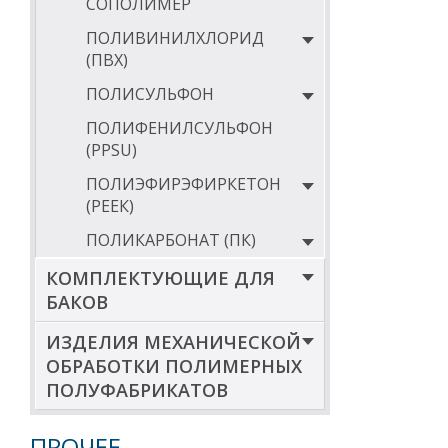
СОПОЛИМЕР
экструзионными
стержни и свар
ПОЛИВИНИЛХЛОРИД
Диапазон толщи
(ПВХ)
натуральный.
ПОЛИСУЛЬФОН
Экструзионные 
размером 1000м
ПОЛИФЕНИЛСУЛЬФОН
Прессованные п
(PPSU)
толщиной от 8м
Sustaplast доп
ПОЛИЭФИРЭФИРКЕТОН
и окрасом под 
(РЕЕК)
х 6000мм, 2000
уникальными ил
ПОЛИКАРБОНАТ (ПК)
электропроводя
D nuclear с вк
КОМПЛЕКТУЮЩИЕ ДЛЯ
Таблица толщин
БАКОВ
На наших склада
Нижегородской 
ИЗДЕЛИЯ МЕХАНИЧЕСКОЙ
заготовки (лист
ОБРАБОТКИ ПОЛИМЕРНЫХ
почте info@ani
стоимость и сро
ПОЛУФАБРИКАТОВ
Кроме того, мы
полуфабрикатов
ПРОЧЕЕ
сверление, фре