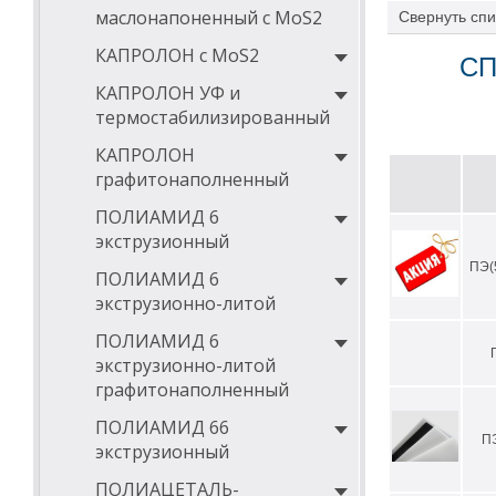
маслонапоненный с MoS2
Свернуть
спи
деформаций;
• низкий коэфф
КАПРОЛОН с MoS2
СП
• абсолютная б
КАПРОЛОН УФ и
• широкий диапа
термостабилизированный
• отличная сто
КАПРОЛОН
• диэлектрическ
графитонаполненный
• устойчивость
ПОЛИАМИД 6
Кроме того, ма
экструзионный
продолжительны
ПЭ(
ПОЛИАМИД 6
Физико-мех
экструзионно-литой
500 и свер
ПОЛИАМИД 6
Технические
экструзионно-литой
графитонаполненный
Скачать в форм
высокомолекуля
ПОЛИАМИД 66
П
экструзионный
Области прим
ПОЛИАЦЕТАЛЬ-