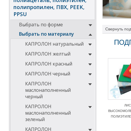
полиацеталь, полиэтилен,
полипропилен, ПВХ, PEEK,
PPSU
Выбрать по форме
Свернуть
под
изделий не бол
Выбрать по материалу
ПОД
КАПРОЛОН натуральный
Гель-прядение
создания средс
КАПРОЛОН желтый
КАПРОЛОН красный
Высокомолекуля
КАПРОЛОН черный
Основные
КАПРОЛОН
ПНД 500
маслонаполненный
черный
По сравнению с
полимерными м
КАПРОЛОН
ЛИС
преимуществ и 
ВЫСОКОМОЛЕ
маслонаполненный
пластикам. Ита
ПОЛИЭТИЛЕН
зеленый
• высокая ударн
КАПРОЛОН
• стойкость к и