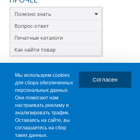
осуществления 
производства S
Полезно знать
Будем очень ра
Вопрос-ответ
Печатные каталоги
Как найти товар
Мы используем cookies
Согласен
для сбора обезличенных
персональных данных.
Главная
О компании
Они помогают нам
настраивать рекламу и
ПРОИЗВОДСТВО ПЛАСТМАССОВЫХ ИЗДЕЛИЙ
анализировать трафик.
+7 (495) 989-29-95
Оставаясь на сайте, вы
+7 (800) 505-59-55
соглашаетесь на сбор
© 2003-2026 Все права принадл
E-mail:
таких данных.
sale@anion-msk.ru
фрагмента текста, изображения