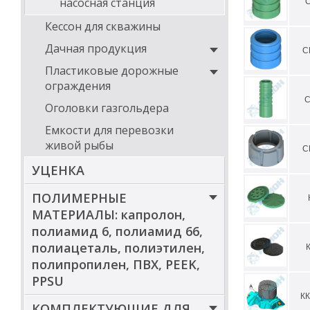
насосная станция
С
Кессон для скважины
Дачная продукция
С
Пластиковые дорожные
ограждения
С
Оголовки газгольдера
Емкости для перевозки
живой рыбы
С
УЦЕНКА
ПОЛИМЕРНЫЕ
МАТЕРИАЛЫ: капролон,
полиамид 6, полиамид 66,
полиацеталь, полиэтилен,
полипропилен, ПВХ, PEEK,
PPSU
К
КОМПЛЕКТУЮЩИЕ ДЛЯ