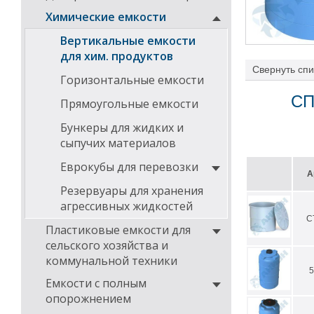
Химические емкости
Вертикальные емкости
для хим. продуктов
Свернуть
спи
Горизонтальные емкости
емкости для ра
Применение из
СП
Прямоугольные емкости
опасности (кл
Бункеры для жидких и
На химическую 
предназначенно
сыпучих материалов
ВБИ позволяет 
автоматическог
Еврокубы для перевозки
А
значений.
Резервуары для хранения
Температура эк
агрессивных жидкостей
Установленный 
С
окружающую ср
Пластиковые емкости для
сельского хозяйства и
коммунальной техники
5
Емкости с полным
опорожнением