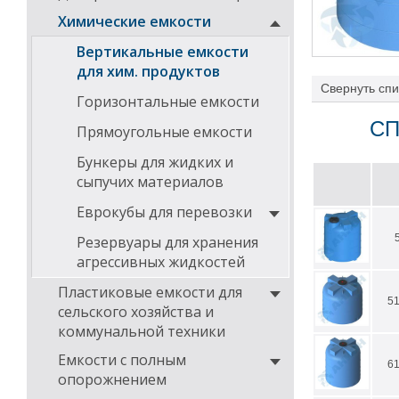
Химические емкости
Вертикальные емкости
для хим. продуктов
Свернуть
спи
Горизонтальные емкости
емкости для ра
Применение из
СП
Прямоугольные емкости
опасности (кл
Бункеры для жидких и
На химическую 
предназначенно
сыпучих материалов
ВБИ позволяет 
автоматическог
Еврокубы для перевозки
значений.
Резервуары для хранения
Температура эк
агрессивных жидкостей
Установленный 
окружающую ср
Пластиковые емкости для
5
сельского хозяйства и
коммунальной техники
Емкости с полным
6
опорожнением