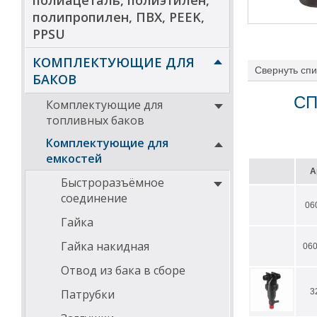
полиацеталь, полиэтилен,
полипропилен, ПВХ, PEEK,
PPSU
КОМПЛЕКТУЮЩИЕ ДЛЯ
Свернуть
спи
БАКОВ
СП
Комплектующие для
топливных баков
Комплектующие для
емкостей
А
Быстроразъёмное
соединение
06
Гайка
Гайка накидная
06
Отвод из бака в сборе
Патрубки
3