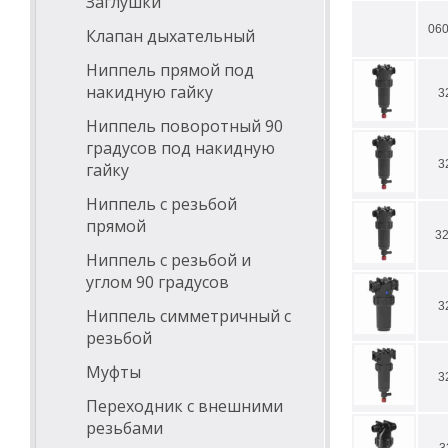
Заглушки
06
Клапан дыхательный
Ниппель прямой под
накидную гайку
3
Ниппель поворотный 90
градусов под накидную
3
гайку
Ниппель с резьбой
прямой
3
Ниппель с резьбой и
углом 90 градусов
3
Ниппель симметричный с
резьбой
Муфты
3
Переходник с внешними
резьбами