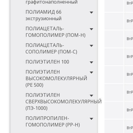
графитонаполненный
ВтР
ПОЛИАМИД 66
экструзионный
ВтР
ПОЛИАЦЕТАЛЬ-
ГОМОПОЛИМЕР (ПОМ-Н)
ВтР
ПОЛИАЦЕТАЛЬ-
СОПОЛИМЕР (ПОМ-С)
ВтР
ПОЛИЭТИЛЕН 100
ПОЛИЭТИЛЕН
ВтР
ВЫСОКОМОЛЕКУЛЯРНЫЙ
(РЕ 500)
ВтР
ПОЛИЭТИЛЕН
СВЕРХВЫСОКОМОЛЕКУЛЯРНЫЙ
(ПЭ-1000)
ВтР
ПОЛИПРОПИЛЕН-
ГОМОПОЛИМЕР (PP-Н)
ВтР