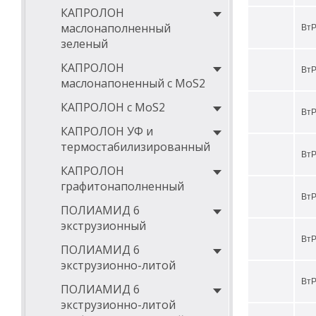
КАПРОЛОН
маслонаполненный
ВтР
зеленый
КАПРОЛОН
ВтР
маслонапоненный с MoS2
КАПРОЛОН с MoS2
ВтР
КАПРОЛОН УФ и
термостабилизированный
ВтР
КАПРОЛОН
графитонаполненный
ВтР
ПОЛИАМИД 6
экструзионный
ВтР
ПОЛИАМИД 6
экструзионно-литой
ВтР
ПОЛИАМИД 6
экструзионно-литой