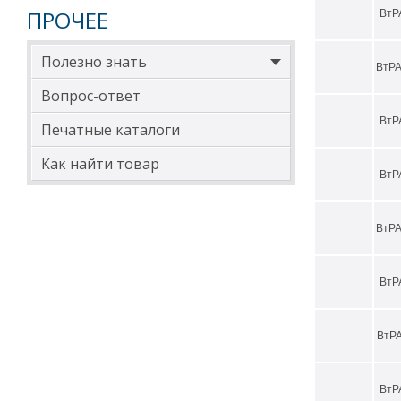
ПРОЧЕЕ
ВтР
Полезно знать
ВтРА
Вопрос-ответ
ВтР
Печатные каталоги
Как найти товар
ВтР
ВтРА
ВтР
ВтРА
ВтР