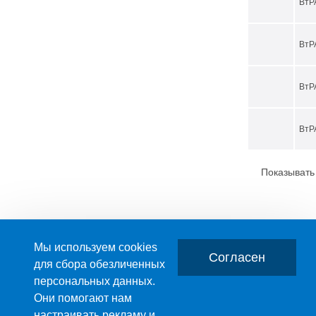
ВтР
ВтР
ВтР
ВтР
Показывать
Мы используем cookies
Согласен
для сбора обезличенных
персональных данных.
Главная
О компании
Они помогают нам
настраивать рекламу и