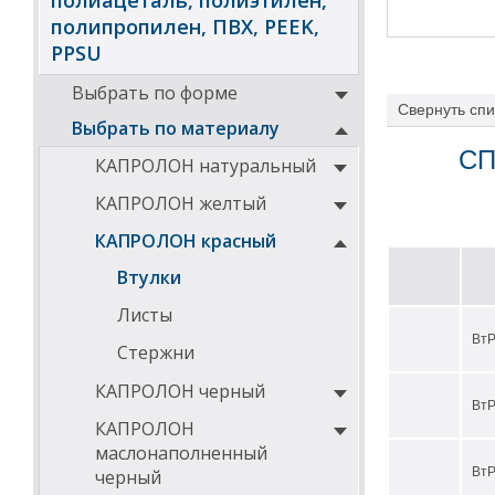
полиацеталь, полиэтилен,
полипропилен, ПВХ, PEEK,
PPSU
Выбрать по форме
Свернуть
спи
Выбрать по материалу
СП
КАПРОЛОН натуральный
КАПРОЛОН желтый
КАПРОЛОН красный
Втулки
Листы
ВтР
Стержни
КАПРОЛОН черный
ВтР
КАПРОЛОН
маслонаполненный
ВтР
черный