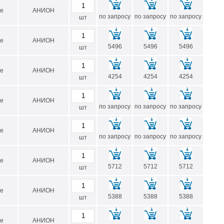
е
АНИОН
1000
990
по запросу
по запросу
по запросу
шт
 и максимальным значением включительно.
е
АНИОН
5496
5496
5496
шт
е
АНИОН
4254
4254
4254
шт
max, мм
е
АНИОН
по запросу
по запросу
по запросу
шт
е
АНИОН
по запросу
по запросу
по запросу
шт
е
АНИОН
5712
5712
5712
шт
е
АНИОН
5388
5388
5388
шт
е
АНИОН