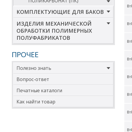
ПОЛИКАРБОНАТ (ПК)
Вт
1
КОМПЛЕКТУЮЩИЕ ДЛЯ БАКОВ
*Вну
ИЗДЕЛИЯ МЕХАНИЧЕСКОЙ
** Д
Вт
ОБРАБОТКИ ПОЛИМЕРНЫХ
ДИА
ПОЛУФАБРИКАТОВ
Вт
Д
ПРОЧЕЕ
4
Вт
5
Полезно знать
6
Вт
Вопрос-ответ
7
Печатные каталоги
Вт
7
Как найти товар
8
Вт
9
1
Вт