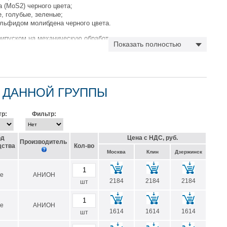
 (MoS2) черного цвета;
, голубые, зеленые;
льфидом молибдена черного цвета.
рипуском на механическую обработку.
Показать полностью
аказать втулки из капролона с наружным диаметром от 50мм до
ной стенки.
 ДАННОЙ ГРУППЫ
р:
Фильтр:
тную составлящую шума на 35%;
од
Цена с НДС, руб.
Производитель
дства
Кол-во
Москва
Клин
Дзержинск
е
АНИОН
ханизмов, существенно снижая износ пар трения и увеличивая
2184
2184
2184
шт
е
АНИОН
1614
1614
1614
шт
и 1000 и 500 мм.