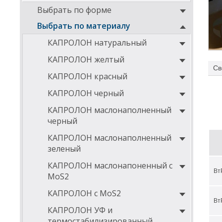
Выбрать по форме
Выбрать по материалу
КАПРОЛОН натуральный
КАПРОЛОН желтый
Св
Вту
КАПРОЛОН красный
КАПРОЛОН черный
КАПРОЛОН маслонаполненный
черный
КАПРОЛОН маслонаполненный
зеленый
КАПРОЛОН маслонапоненный с
Вт
MoS2
КАПРОЛОН с MoS2
Вт
КАПРОЛОН УФ и
Ниже
термостабилизированный