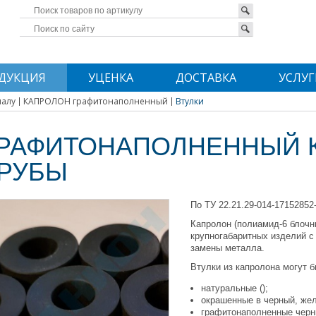
ДУКЦИЯ
УЦЕНКА
ДОСТАВКА
УСЛУГ
иалу
КАПРОЛОН графитонаполненный
Втулки
РАФИТОНАПОЛНЕННЫЙ К
РУБЫ
По ТУ 22.21.29-014-17152852
Капролон (полиамид-6 блочн
крупногабаритных изделий с
замены металла.
Втулки из капролона могут 
натуральные ();
окрашенные в черный, жел
графитонаполненные черн