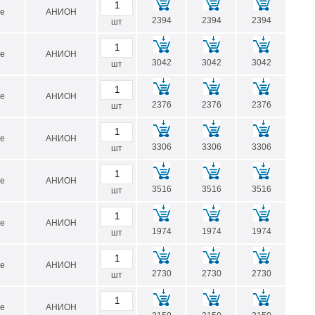
е
АНИОН
2394
2394
2394
шт
D внешний, мм
D внутренний min-max, мм*
е
АНИОН
3042
3042
3042
шт
200
60-180
210
60-190
е
АНИОН
2376
2376
2376
шт
220
60-200
230
60-210
е
АНИОН
3306
3306
3306
шт
235
60-215
е
АНИОН
240
60-220
3516
3516
3516
шт
250
80-230
е
АНИОН
260
80-240
1974
1974
1974
шт
270
80-250
е
АНИОН
2730
2730
2730
280
80-260
шт
290
80-270
е
АНИОН