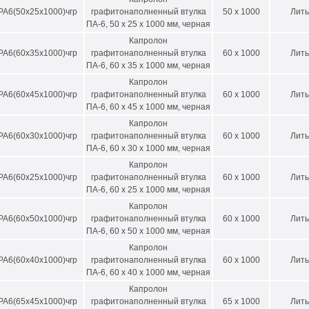
РА6(50х25х1000)чгр
графитонаполненный втулка
50 x 1000
Лить
МЕТРЫ ВТУЛОК С ДЛИНОЙ 1000 мм
ПА-6, 50 х 25 х 1000 мм, черная
Капролон
 внешний, мм
D внутренний min-max, мм*
РА6(60х35х1000)чгр
графитонаполненный втулка
60 x 1000
Лить
0
25-40
ПА-6, 60 х 35 х 1000 мм, черная
Капролон
0
25-50
РА6(60х45х1000)чгр
графитонаполненный втулка
60 x 1000
Лить
ПА-6, 60 х 45 х 1000 мм, черная
5
30-55
Капролон
0
30-60
РА6(60х30х1000)чгр
графитонаполненный втулка
60 x 1000
Лить
ПА-6, 60 х 30 х 1000 мм, черная
5
30-55
Капролон
РА6(60х25х1000)чгр
графитонаполненный втулка
60 x 1000
Лить
0
30-60
ПА-6, 60 х 25 х 1000 мм, черная
5
30-65
Капролон
РА6(60х50х1000)чгр
графитонаполненный втулка
60 x 1000
Лить
0
30-70
ПА-6, 60 х 50 х 1000 мм, черная
5
30-75
Капролон
РА6(60х40х1000)чгр
графитонаполненный втулка
60 x 1000
Лить
00
30-80
ПА-6, 60 х 40 х 1000 мм, черная
Капролон
05
50-85
РА6(65х45х1000)чгр
графитонаполненный втулка
65 x 1000
Лить