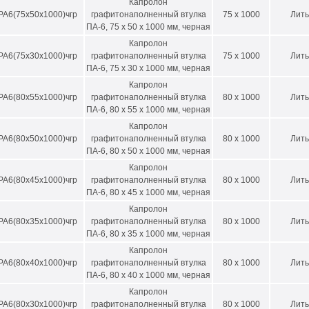
Капролон
РА6(75х50х1000)чгр
графитонаполненный втулка
75 x 1000
Лить
90
50-170
ПА-6, 75 х 50 х 1000 мм, черная
тренний диаметр втулок производится в диапазоне между минимальным
Капролон
лина втулки 960 мм.
РА6(75х30х1000)чгр
графитонаполненный втулка
75 x 1000
Лить
ПА-6, 75 х 30 х 1000 мм, черная
МЕТРЫ ВТУЛОК С ДЛИНОЙ 500 мм
Капролон
РА6(80х55х1000)чгр
графитонаполненный втулка
80 x 1000
Лить
 внешний, мм
Д внутренний min-
ПА-6, 80 х 55 х 1000 мм, черная
Капролон
50
80-430
РА6(80х50х1000)чгр
графитонаполненный втулка
80 x 1000
Лить
ПА-6, 80 х 50 х 1000 мм, черная
00
210-480
Капролон
00
410-580
РА6(80х45х1000)чгр
графитонаполненный втулка
80 x 1000
Лить
ПА-6, 80 х 45 х 1000 мм, черная
00
550-680
Капролон
РА6(80х35х1000)чгр
графитонаполненный втулка
80 x 1000
Лить
40
610-720
ПА-6, 80 х 35 х 1000 мм, черная
00
690-780
Капролон
РА6(80х40х1000)чгр
графитонаполненный втулка
80 x 1000
Лить
00
815-880
ПА-6, 80 х 40 х 1000 мм, черная
000
935-980
Капролон
РА6(80х30х1000)чгр
графитонаполненный втулка
80 x 1000
Лить