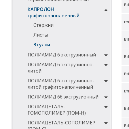
Вт
ДИА
КАПРОЛОН
графитонаполненный
D
Вт
Стержни
5
Листы
6
Вт
Втулки
6
ПОЛИАМИД 6 экструзионный
7
Вт
ПОЛИАМИД 6 экструзионно-
7
литой
Вт
8
ПОЛИАМИД 6 экструзионно-
8
литой графитонаполненный
Вт
9
ПОЛИАМИД 66 экструзионный
9
ПОЛИАЦЕТАЛЬ-
Вт
ГОМОПОЛИМЕР (ПОМ-Н)
1
ПОЛИАЦЕТАЛЬ-СОПОЛИМЕР
1
Вт